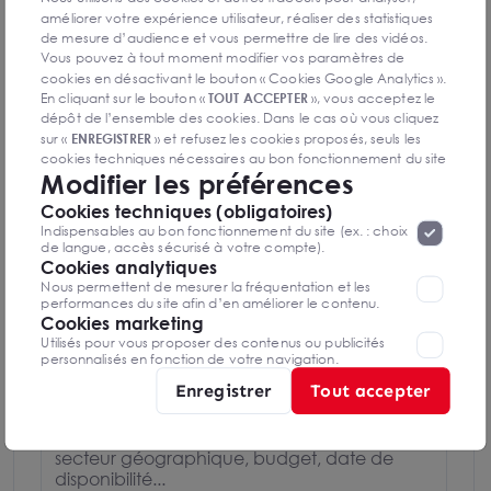
améliorer votre expérience utilisateur, réaliser des statistiques
Natacha DOUZENEL
de mesure d’audience et vous permettre de lire des vidéos.
Rouen
Vous pouvez à tout moment modifier vos paramètres de
cookies en désactivant le bouton « Cookies Google Analytics ».
0235600400
En cliquant sur le bouton «
TOUT ACCEPTER
», vous acceptez le
dépôt de l’ensemble des cookies. Dans le cas où vous cliquez
sur «
ENREGISTRER
» et refusez les cookies proposés, seuls les
Mettre en favoris
cookies techniques nécessaires au bon fonctionnement du site
Modifier les préférences
seront déposés. Pour plus d’informations, vous pouvez consulter
Nom Prénom
«
Protection des données à caractère
la page
Cookies techniques (obligatoires)
personnel
».
Lorsque vous naviguez sur notre site internet, il
Indispensables au bon fonctionnement du site (ex. : choix
peut être amenée à déposer des cookies. Vous avez la
de langue, accès sécurisé à votre compte).
Email
possibilité de désactiver les cookies, ces réglages ne seront
Cookies analytiques
valables que sur le navigateur que vous utilisez actuellement
Nous permettent de mesurer la fréquentation et les
performances du site afin d’en améliorer le contenu.
Cookies marketing
Téléphone
Utilisés pour vous proposer des contenus ou publicités
personnalisés en fonction de votre navigation.
Enregistrer
Tout accepter
Message