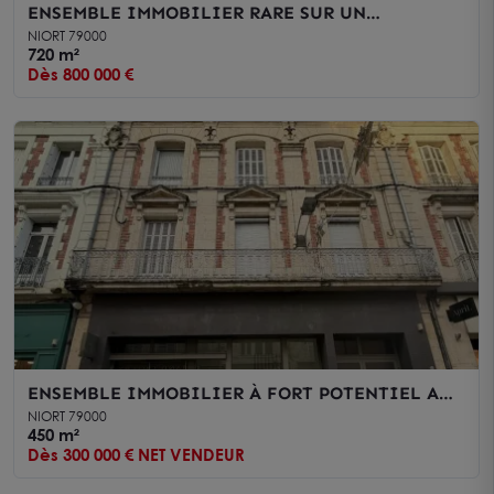
ENSEMBLE IMMOBILIER RARE SUR UN
EMPLACEMENT PREMIUM
NIORT 79000
720 m²
Dès 800 000 €
ENSEMBLE IMMOBILIER À FORT POTENTIEL AU
CŒUR DE LA VILLE
NIORT 79000
450 m²
Dès 300 000 € NET VENDEUR