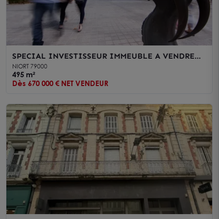
SPECIAL INVESTISSEUR IMMEUBLE A VENDRE
RUE N°1 NIORT CENTRE
NIORT 79000
495 m²
Dès 670 000 € NET VENDEUR