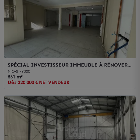
SPÉCIAL INVESTISSEUR IMMEUBLE À RÉNOVER
NIORT HYPER CENTRE 561M2
NIORT 79000
561 m²
Dès 320 000 € NET VENDEUR