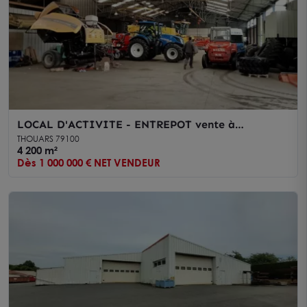
LOCAL D'ACTIVITE - ENTREPOT vente à
THOUARS 79100
THOUARS 79100
4 200 m²
Dès 1 000 000 € NET VENDEUR