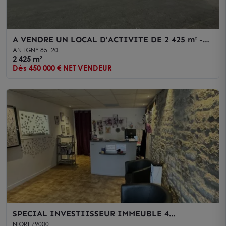
A VENDRE UN LOCAL D'ACTIVITE DE 2 425 m² -
ZONE INDUSTRIELLE - ANTIGNY
ANTIGNY 85120
2 425 m²
Dès 450 000 € NET VENDEUR
SPECIAL INVESTIISSEUR IMMEUBLE 4
APPARTEMENTS ET UN LOCAL COMMERCIAL AVEC
NIORT 79000