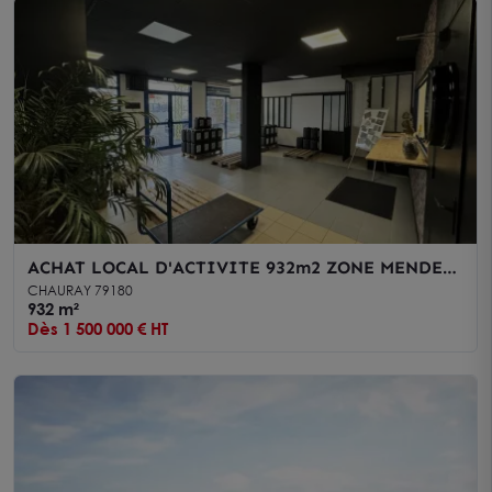
ACHAT LOCAL D'ACTIVITE 932m2 ZONE MENDES
FRANCE NIORT/CHAURAY
CHAURAY 79180
932 m²
Dès 1 500 000 € HT