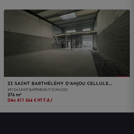
ZI SAINT BARTHÉLÉMY D'ANJOU CELLULE
D'ACTIVITÉ NEUVE AVEC PARKING 276 m² A
49124 SAINT BARTHELEMY D'ANJOU
VENDRE
276 m²
Dès 411 566 € HT F.A.I