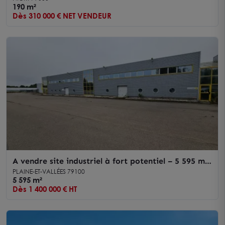
ARRET DE BUS ET PARKINGS A PROXIMITE
190 m²
Dès 310 000 € NET VENDEUR
CENTRE VILLE NIORT
A vendre site industriel à fort potentiel – 5 595 m²
– idéal transformation ou entrepôt
PLAINE-ET-VALLÉES 79100
5 595 m²
Dès 1 400 000 € HT