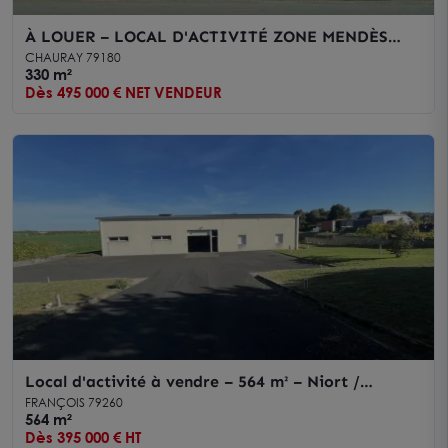
À LOUER – LOCAL D'ACTIVITÉ ZONE MENDÈS
FRANCE
CHAURAY 79180
330 m²
Dès 495 000 € NET VENDEUR
Local d'activité à vendre – 564 m² – Niort /
François – Bâtiment récent avec grand terrain clos
FRANÇOIS 79260
et accès faciles
564 m²
Dès 395 000 € HT