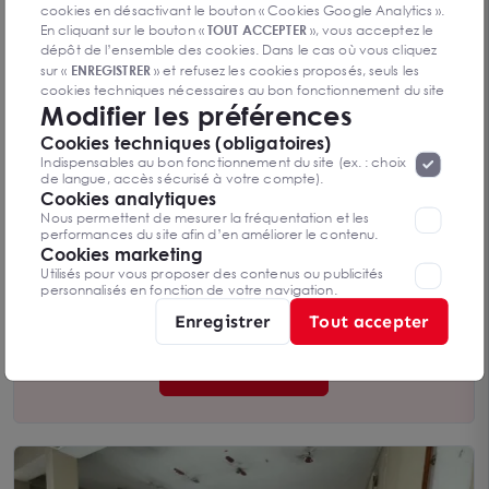
cookies en désactivant le bouton « Cookies Google Analytics ».
En cliquant sur le bouton «
TOUT ACCEPTER
», vous acceptez le
dépôt de l’ensemble des cookies. Dans le cas où vous cliquez
sur «
ENREGISTRER
» et refusez les cookies proposés, seuls les
cookies techniques nécessaires au bon fonctionnement du site
Modifier les préférences
seront déposés. Pour plus d’informations, vous pouvez consulter
«
Protection des données à caractère
la page
Cookies techniques (obligatoires)
personnel
».
Lorsque vous naviguez sur notre site internet, il
Indispensables au bon fonctionnement du site (ex. : choix
ENTREPOT DE 507 M2 - CENTRE VILLE DE NIORT
peut être amenée à déposer des cookies. Vous avez la
de langue, accès sécurisé à votre compte).
NIORT 79000
possibilité de désactiver les cookies, ces réglages ne seront
Cookies analytiques
507 m²
valables que sur le navigateur que vous utilisez actuellement
Nous permettent de mesurer la fréquentation et les
Dès 320 000 € NET VENDEUR
performances du site afin d’en améliorer le contenu.
Cookies marketing
Utilisés pour vous proposer des contenus ou publicités
personnalisés en fonction de votre navigation.
Vous n’avez pas trouvé l’offre qui
Enregistrer
Tout accepter
vous convient ?
Contactez-nous