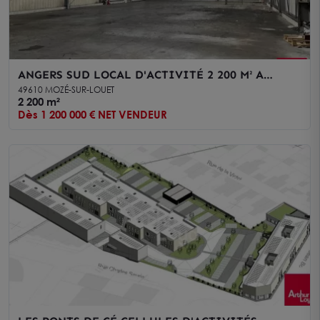
ANGERS SUD LOCAL D'ACTIVITÉ 2 200 M² A
VENDRE
49610 MOZÉ-SUR-LOUET
2 200 m²
Dès 1 200 000 € NET VENDEUR