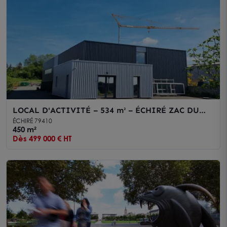
LOCAL D'ACTIVITÉ – 534 m² – ÉCHIRÉ ZAC DU
LUC
ÉCHIRÉ 79410
450 m²
Dès 499 000 € HT