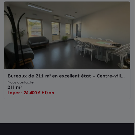
Bureaux de 211 m² en excellent état – Centre-ville
de Poitiers, proche de la gare
Nous contacter
211 m²
Loyer : 26 400 € HT/an