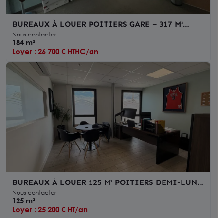
BUREAUX À LOUER POITIERS GARE – 317 M²
DIVISIBLES – CLIMATISATION – ASCENSEUR –
Nous contacter
ACCÈS PMR
184 m²
Loyer : 26 700 € HTHC/an
BUREAUX À LOUER 125 M² POITIERS DEMI-LUNE
IMMEUBLE RÉCENT PARKING A PROXIMITE
Nous contacter
125 m²
Loyer : 25 200 € HT/an