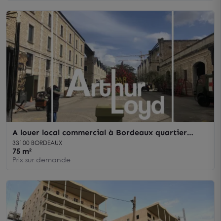
A louer local commercial à Bordeaux quartier
Darwin en angle de rue
33100 BORDEAUX
75 m²
Prix sur demande