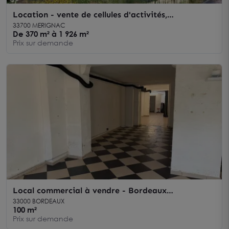
Location - vente de cellules d'activités,
commerciales et bureaux à Mérignac, divisibles à
33700 MERIGNAC
partir de 112 m²
De 370 m² à 1 926 m²
Prix sur demande
Local commercial à vendre - Bordeaux
hypercentre proche tram -Fort potentiel
33000 BORDEAUX
100 m²
Prix sur demande