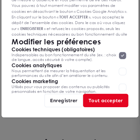
Dès 650 000 € HD
Vous pouvez à tout moment modifier vos paramètres de
cookies en désactivant le bouton « Cookies Google Analytics ».
En cliquant sur le bouton «
TOUT ACCEPTER
», vous acceptez le
dépôt de l’ensemble des cookies. Dans le cas où vous cliquez
sur «
ENREGISTRER
» et refusez les cookies proposés, seuls les
cookies techniques nécessaires au bon fonctionnement du site
Modifier les préférences
seront déposés. Pour plus d’informations, vous pouvez consulter
«
Protection des données à caractère
la page
Cookies techniques (obligatoires)
personnel
».
Lorsque vous naviguez sur notre site internet, il
Indispensables au bon fonctionnement du site (ex. : choix
peut être amenée à déposer des cookies. Vous avez la
de langue, accès sécurisé à votre compte).
possibilité de désactiver les cookies, ces réglages ne seront
Cookies analytiques
valables que sur le navigateur que vous utilisez actuellement
Nous permettent de mesurer la fréquentation et les
performances du site afin d’en améliorer le contenu.
Cookies marketing
Utilisés pour vous proposer des contenus ou publicités
personnalisés en fonction de votre navigation.
Vente local commercial divisible à Bordeaux
Enregistrer
Tout accepter
33000 BORDEAUX
300 m²
Prix sur demande