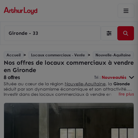
Gironde - 33
Accueil
Locaux commerciaux - Vente
Nouvelle-Aquitaine
Nos offres de locaux commerciaux à vendre
en Gironde
8 offres
Tri :
Nouveautés
Située au cœur de la région
Nouvelle-Aquitaine
, la
Gironde
séduit par son dynamisme économique et son attractivité.
Investir dans des locaux commerciaux à vendre en Gironde
lire plus
permet de profiter d’un marché solide et d’un cadre de vie
recherché. Les secteurs du commerce, du tourisme et des
services y connaissent une croissance continue, portée par
l’essor de l’agglomération bordelaise et le développement
des communes périphériques.