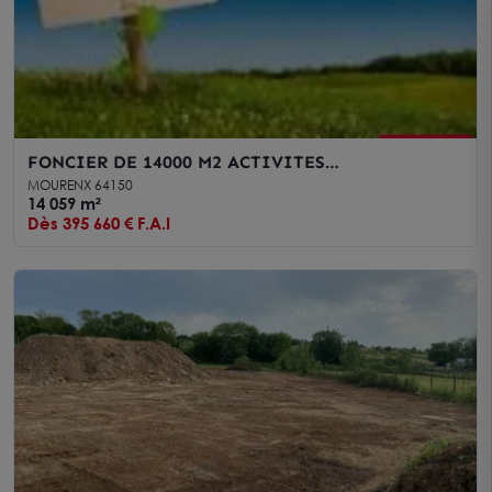
FONCIER DE 14000 M2 ACTIVITES
INDUSTRIELLES OU ARTISANALES
MOURENX 64150
14 059 m²
Dès 395 660 € F.A.I