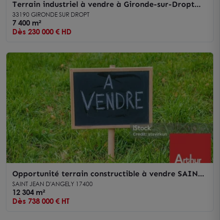
Terrain industriel à vendre à Gironde-sur-Dropt
avec visibilité optimale
33190 GIRONDE SUR DROPT
7 400 m²
Dès 230 000 € HD
Opportunité terrain constructible à vendre SAINT
JEAN D'ANGELY Proche axe routier ANGOULEME
SAINT JEAN D'ANGELY 17400
12 304 m²
Dès 738 000 € HT