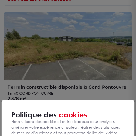
Terrain constructible disponible à Gond Pontouvre
16160 GOND PONTOUVRE
2 878 m²
Dès 150 000 €
Politique des
cookies
Nous utilisons des cookies et autres traceurs pour analyser,
améliorer votre expérience utilisateur, réaliser des statistiques
de mesure d’audience et vous permettre de lire des vidéos.