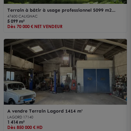
Terrain à bâtir à usage professionnel 5099 m2
CALIGNAC
47600 CALIGNAC
5 099 m²
Dès 70 000 € NET VENDEUR
A vendre Terrain Lagord 1414 m²
LAGORD 17140
1 414 m²
Dès 850 000 € HD