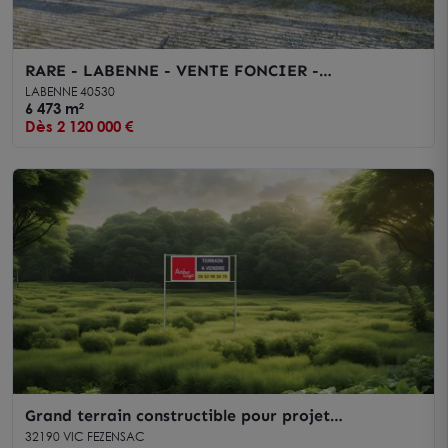
RARE - LABENNE - VENTE FONCIER -
EMPLACEMENT N°1
LABENNE 40530
6 473 m²
Dès 2 120 000 €
Grand terrain constructible pour projet
professionnel Vic-Fezensac
32190 VIC FEZENSAC