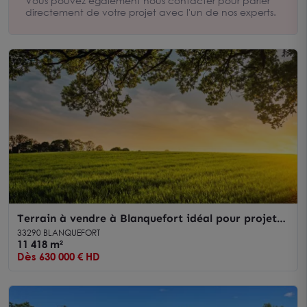
Vous pouvez également nous contacter pour parler
directement de votre projet avec l'un de nos experts.
Terrain à vendre à Blanquefort idéal pour projet
agricole de 500 m²
33290 BLANQUEFORT
11 418 m²
Dès 630 000 € HD