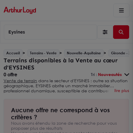
Eysines
Accueil
Terrains - Vente
Nouvelle-Aquitaine
Gironde - 33
Terrains disponibles à la Vente au cœur
d'EYSINES
0 offre
Tri :
Nouveautés
Vente de terrain
dans le secteur d'EYSINES : outre sa situation
géographique, EYSINES abrite un marché immobilier
professionnel dynamique, susceptible de contribuer au
lire plus
succès de diverses activités. L'agence Arthur Loyd Bordeaux
vous propose de découvrir l’ensemble des terrains disponibles
à la Vente. Les professionnels peuvent s’appuyer sur
Aucune offre ne correspond à vos
l’expérience de nos collaborateurs, et sur l’expertise d’Arthur
Loyd, premier réseau national de conseil en immobilier
critères ?
d’entreprise.
Nous avons étendu la zone de recherche pour vous
proposer plus de résultats