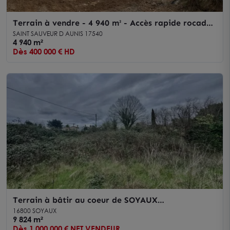
Terrain à vendre - 4 940 m² - Accès rapide rocade
- Secteur Saint-Sauveur-d'Aunis
SAINT SAUVEUR D AUNIS 17540
4 940 m²
Dès 400 000 € HD
Terrain à bâtir au coeur de SOYAUX
agglomération Est d'ANGOULEME
16800 SOYAUX
9 824 m²
Dès 1 000 000 € NET VENDEUR