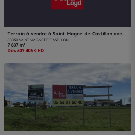
Terrain à vendre à Saint-Magne-de-Castillon avec
maison et grand terrain
33350 SAINT MAGNE DE CASTILLON
7 837 m²
Dès 509 405 € HD