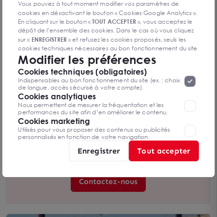
Vous pouvez à tout moment modifier vos paramètres de
cookies en désactivant le bouton « Cookies Google Analytics ».
En cliquant sur le bouton «
TOUT ACCEPTER
», vous acceptez le
dépôt de l’ensemble des cookies. Dans le cas où vous cliquez
sur «
ENREGISTRER
» et refusez les cookies proposés, seuls les
cookies techniques nécessaires au bon fonctionnement du site
Modifier les préférences
seront déposés. Pour plus d’informations, vous pouvez consulter
«
Protection des données à caractère
la page
Cookies techniques (obligatoires)
personnel
».
Lorsque vous naviguez sur notre site internet, il
Indispensables au bon fonctionnement du site (ex. : choix
peut être amenée à déposer des cookies. Vous avez la
de langue, accès sécurisé à votre compte).
A VENDRE Terrain ZAC d'Aytré 2 497 m2 -
possibilité de désactiver les cookies, ces réglages ne seront
Cookies analytiques
AYTRE 17440
valables que sur le navigateur que vous utilisez actuellement
Nous permettent de mesurer la fréquentation et les
2 497 m²
performances du site afin d’en améliorer le contenu.
Dès 950 000 € HD
Cookies marketing
Utilisés pour vous proposer des contenus ou publicités
personnalisés en fonction de votre navigation.
Enregistrer
Tout accepter
Vous n’avez pas trouvé l’offre qui
vous convient ?
Contactez-nous