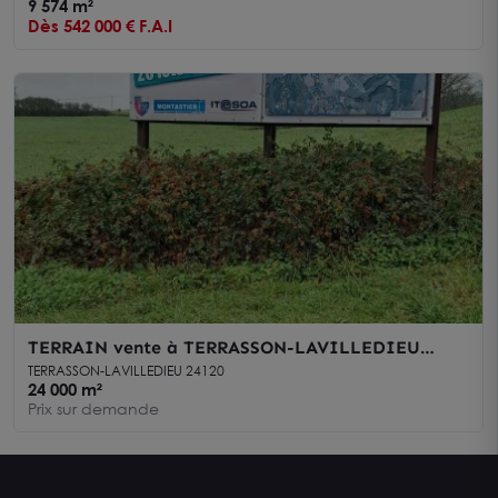
9 574 m²
Dès 542 000 € F.A.I
TERRAIN vente à TERRASSON-LAVILLEDIEU
24120
TERRASSON-LAVILLEDIEU 24120
24 000 m²
Prix sur demande