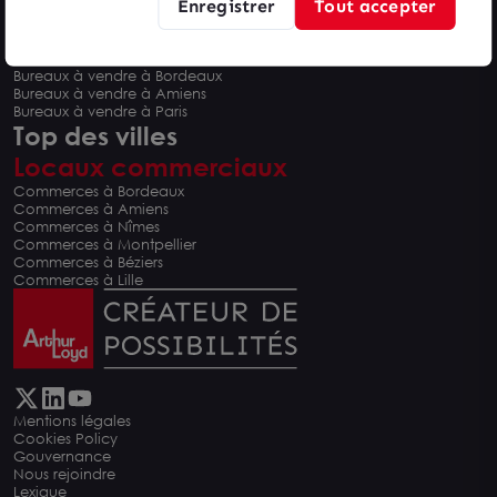
Enregistrer
Tout accepter
Bureaux à vendre à Montpellier
Bureaux à vendre à Nîmes
Bureaux à vendre à Béziers
Bureaux à vendre à Bordeaux
Bureaux à vendre à Amiens
Bureaux à vendre à Paris
Top des villes
Locaux commerciaux
Commerces à Bordeaux
Commerces à Amiens
Commerces à Nîmes
Commerces à Montpellier
Commerces à Béziers
Commerces à Lille
Mentions légales
Cookies Policy
Gouvernance
Nous rejoindre
Lexique