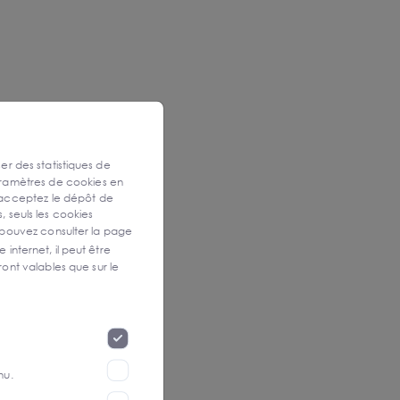
ser des statistiques de
aramètres de cookies en
 acceptez le dépôt de
, seuls les cookies
 pouvez consulter la page
 internet, il peut être
ont valables que sur le
nu.