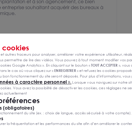
 implantation et à son agencement, ce bien
e entreprise souhaitant acquérir des bureaux à
amique.
s
cookies
e bien est exposé sont disponibles sur le site
 et autres traceurs pour analyser, améliorer votre expérience utilisateur, réali
s permettre de lire des vidéos. Vous pouvez à tout moment modifier vos p
ller
ookies Google Analytics ». En cliquant sur le bouton «
TOUT ACCEPTER
», vous
ans le cas où vous cliquez sur «
ENREGISTRER
» et refusez les cookies proposés
u bon fonctionnement du site seront déposés. Pour plus d’informations, vous
onnées à caractère personnel
».
Lorsque vous naviguez sur notre site
ies. Vous avez la possibilité de désactiver les cookies, ces réglages ne ser
s
sez actuellement
 préférences
 (obligatoires)
ctionnement du site (ex. : choix de langue, accès sécurisé à votre compte).
es
r la fréquentation et les performances du site afin d’en améliorer le conte