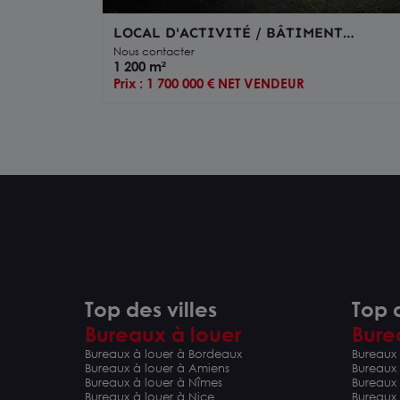
LOCAL D'ACTIVITÉ / BÂTIMENT
PROFESSIONNEL 1 200 m² – EMPLACEM
Nous contacter
N°1 – NIORT
1 200 m²
Prix : 1 700 000 € NET VENDEUR
Top des villes
Top d
Bureaux à louer
Bure
Bureaux à louer à Bordeaux
Bureaux 
Bureaux à louer à Amiens
Bureaux
Bureaux à louer à Nîmes
Bureaux 
Bureaux à louer à Nice
Bureaux