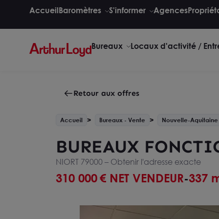
Accueil
Baromètres
S'informer
Agences
Propriét
Bureaux
Locaux d'activité / Ent
Retour aux offres
Accueil
Bureaux - Vente
Nouvelle-Aquitaine
BUREAUX FONCTIO
NIORT 79000 –
Obtenir l'adresse exacte
310 000
€ NET VENDEUR
337 
-