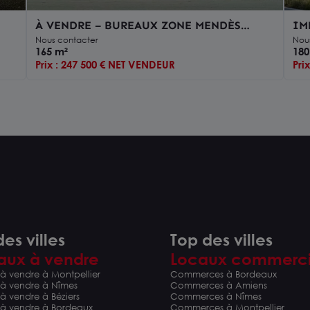
À VENDRE – BUREAUX ZONE MENDÈS
IM
ENT
FRANCE
BU
Nous contacter
Nou
165 m²
180
Prix : 247 500 € NET VENDEUR
Pri
es villes
Top des villes
aux à vendre
Locaux commerc
à vendre à Montpellier
Commerces à Bordeaux
 à vendre à Nîmes
Commerces à Amiens
à vendre à Béziers
Commerces à Nîmes
 à vendre à Bordeaux
Commerces à Montpellier