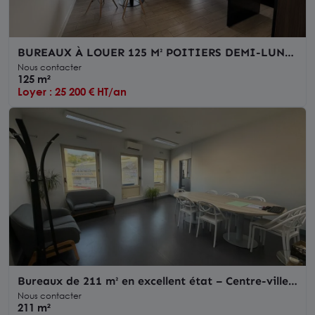
BUREAUX À LOUER 125 M² POITIERS DEMI-LUNE
IMMEUBLE RÉCENT PARKING A PROXIMITE
Nous contacter
125 m²
Loyer : 25 200 € HT/an
Bureaux de 211 m² en excellent état – Centre-ville
de Poitiers, proche de la gare
Nous contacter
211 m²