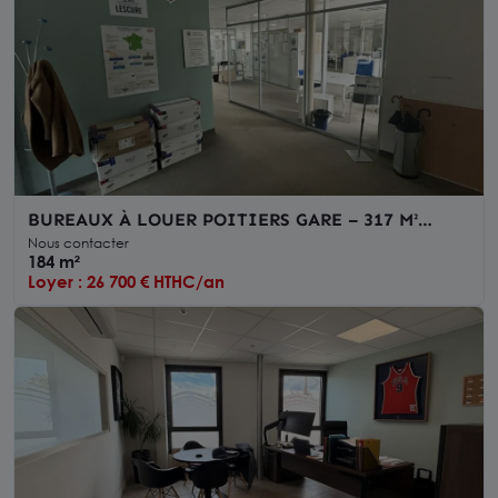
BUREAUX À LOUER POITIERS GARE – 317 M²
DIVISIBLES – CLIMATISATION – ASCENSEUR –
Nous contacter
ACCÈS PMR
184 m²
Loyer : 26 700 € HTHC/an