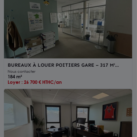
BUREAUX À LOUER POITIERS GARE – 317 M²
DIVISIBLES – CLIMATISATION – ASCENSEUR –
Nous contacter
ACCÈS PMR
184 m²
Loyer : 26 700 € HTHC/an