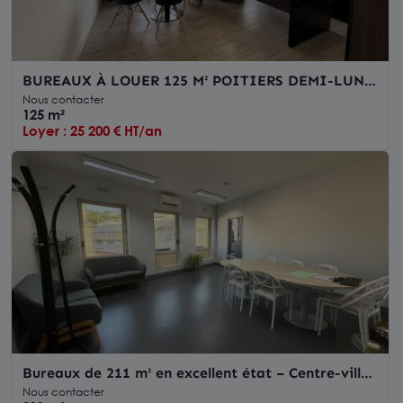
BUREAUX À LOUER 125 M² POITIERS DEMI-LUNE
IMMEUBLE RÉCENT PARKING A PROXIMITE
Nous contacter
125 m²
Loyer : 25 200 € HT/an
Bureaux de 211 m² en excellent état – Centre-ville
de Poitiers, proche de la gare
Nous contacter