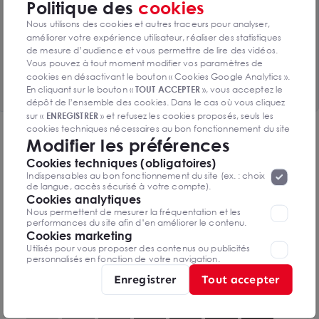
Politique des
cookies
Toutes les surfaces disponibles
Nous utilisons des cookies et autres traceurs pour analyser,
améliorer votre expérience utilisateur, réaliser des statistiques
1 lot de 468m² disponibles
de mesure d’audience et vous permettre de lire des vidéos.
Vous pouvez à tout moment modifier vos paramètres de
Voir le tableau complet
cookies en désactivant le bouton « Cookies Google Analytics ».
En cliquant sur le bouton «
TOUT ACCEPTER
», vous acceptez le
dépôt de l’ensemble des cookies. Dans le cas où vous cliquez
sur «
ENREGISTRER
» et refusez les cookies proposés, seuls les
cookies techniques nécessaires au bon fonctionnement du site
DPE & GES
Modifier les préférences
seront déposés. Pour plus d’informations, vous pouvez consulter
«
Protection des données à caractère
la page
Diagnostic de performance énergétique
Cookies techniques (obligatoires)
personnel
».
Lorsque vous naviguez sur notre site internet, il
Indispensables au bon fonctionnement du site (ex. : choix
peut être amenée à déposer des cookies. Vous avez la
de langue, accès sécurisé à votre compte).
possibilité de désactiver les cookies, ces réglages ne seront
Cookies analytiques
valables que sur le navigateur que vous utilisez actuellement
Nous permettent de mesurer la fréquentation et les
performances du site afin d’en améliorer le contenu.
Diagnostics DPE en cours de réalisation
Cookies marketing
Utilisés pour vous proposer des contenus ou publicités
personnalisés en fonction de votre navigation.
Enregistrer
Tout accepter
Indice d'émission de gaz à effet de serre