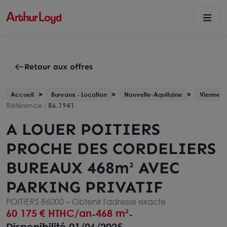
Retour aux offres
Accueil
Bureaux - Location
Nouvelle-Aquitaine
Vienne - 
Référence :
86.1941
A LOUER POITIERS
PROCHE DES CORDELIERS
BUREAUX 468m² AVEC
PARKING PRIVATIF
POITIERS 86000 –
Obtenir l'adresse exacte
60 175
€ HTHC/an
468 m²
-
-
Disponibilité 01/06/2025