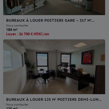
BUREAUX À LOUER POITIERS GARE – 317 M²
DIVISIBLES – CLIMATISATION – ASCENSEUR –
Nous contacter
ACCÈS PMR
184 m²
Loyer : 26 700 € HTHC/an
BUREAUX À LOUER 125 M² POITIERS DEMI-LUNE
IMMEUBLE RÉCENT PARKING A PROXIMITE
Nous contacter
125 m²