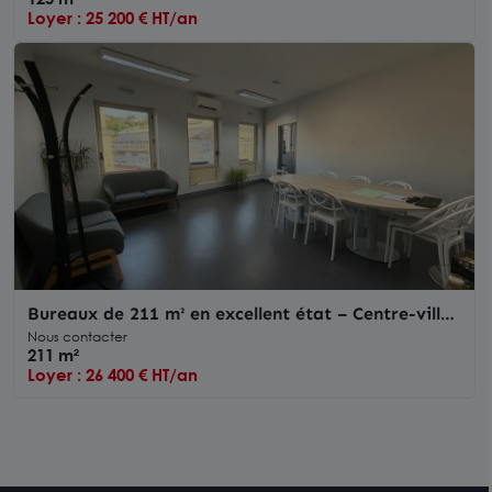
Loyer : 25 200 € HT/an
Bureaux de 211 m² en excellent état – Centre-ville
de Poitiers, proche de la gare
Nous contacter
211 m²
Loyer : 26 400 € HT/an