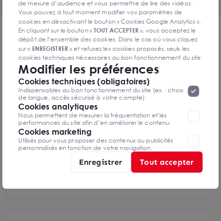
de mesure d’audience et vous permettre de lire des vidéos.
Vous pouvez à tout moment modifier vos paramètres de
cookies en désactivant le bouton « Cookies Google Analytics ».
DPE & GES
En cliquant sur le bouton «
TOUT ACCEPTER
», vous acceptez le
dépôt de l’ensemble des cookies. Dans le cas où vous cliquez
Diagnostic de performance énergétique
sur «
ENREGISTRER
» et refusez les cookies proposés, seuls les
cookies techniques nécessaires au bon fonctionnement du site
Modifier les préférences
seront déposés. Pour plus d’informations, vous pouvez consulter
«
Protection des données à caractère
la page
Cookies techniques (obligatoires)
personnel
».
Lorsque vous naviguez sur notre site internet, il
Indispensables au bon fonctionnement du site (ex. : choix
peut être amenée à déposer des cookies. Vous avez la
Diagnostics DPE en cours de réalisation
de langue, accès sécurisé à votre compte).
possibilité de désactiver les cookies, ces réglages ne seront
Cookies analytiques
valables que sur le navigateur que vous utilisez actuellement
Nous permettent de mesurer la fréquentation et les
performances du site afin d’en améliorer le contenu.
Cookies marketing
Indice d'émission de gaz à effet de serre
Utilisés pour vous proposer des contenus ou publicités
personnalisés en fonction de votre navigation.
Enregistrer
Tout accepter
Diagnostics GES en cours de réalisation