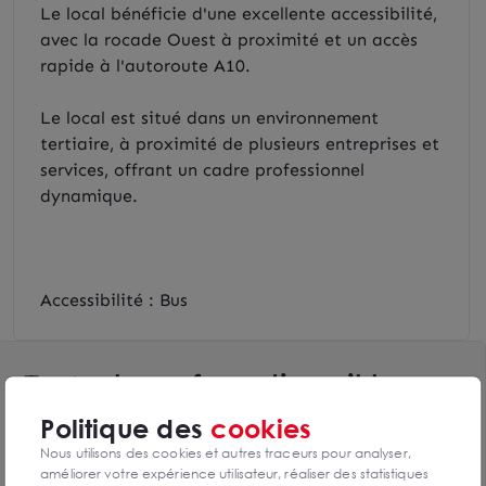
Le local bénéficie d'une excellente accessibilité,
avec la rocade Ouest à proximité et un accès
rapide à l'autoroute A10.
Le local est situé dans un environnement
tertiaire, à proximité de plusieurs entreprises et
services, offrant un cadre professionnel
dynamique.
Accessibilité : Bus
Toutes les surfaces disponibles
1 lot de 21.37m² disponibles
Politique des
cookies
Nous utilisons des cookies et autres traceurs pour analyser,
Voir le tableau complet
améliorer votre expérience utilisateur, réaliser des statistiques