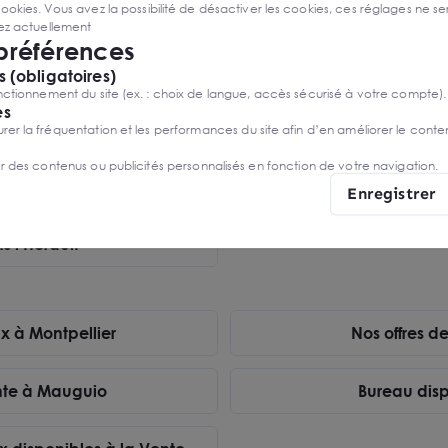
ies. Vous avez la possibilité de désactiver les cookies, ces réglages ne ser
 VENDRE -
sez actuellement
IER MILLENAIRE
 préférences
LIER
 (obligatoires)
emande
ctionnement du site (ex. : choix de langue, accès sécurisé à votre compte).
es
r la fréquentation et les performances du site afin d’en améliorer le conte
er des contenus ou publicités personnalisés en fonction de votre navigation.
nsaction
Enregistrer
 l’Hérault
x à Montpellier
Nos offres d
FESSIONNEL 107 M²
nte à Mauguio
- MONTPELLIER
Bureau disp
LIER
PROCHE TRIBUNAL
emande