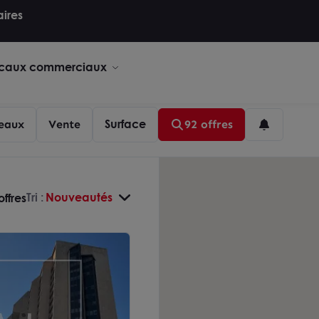
aires
caux commerciaux
Surface
eaux
Vente
92 offres
Tri :
Nouveautés
offres