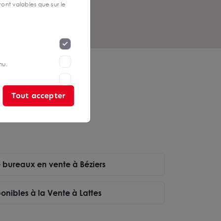
ont valables que sur le
nu.
Tout accepter
e bureaux en vente à Béziers
onibles à la Vente à Lattes