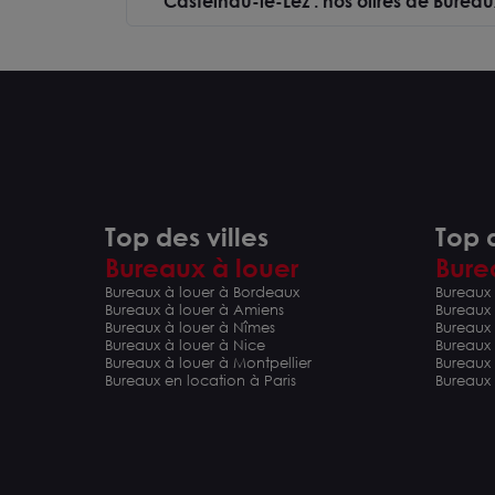
Castelnau-le-Lez : nos offres de Bureau
Top des villes
Top d
Bureaux à louer
Bure
Bureaux à louer à Bordeaux
Bureaux 
BUREAUX NEUFS A VENDRE A
Bureaux à 
Bureaux à louer à Amiens
Bureaux
LOUER - MONTPELLIER PORT
divisible à 
34000 MONTPELLIER
34400 LUNEL
Bureaux à louer à Nîmes
Bureaux 
MARIANNE
377 m²
parking
De 310 m² à
Bureaux à louer à Nice
Bureaux
Prix sur demande
Dès 1 750 00
Bureaux à louer à Montpellier
Bureaux
Bureaux en location à Paris
Bureaux 
Visite vidéo
Visite vidéo