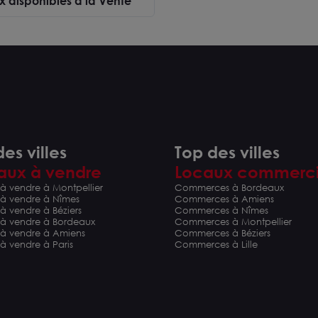
x disponibles à la Vente
es villes
Top des villes
aux à vendre
Locaux commerc
à vendre à Montpellier
Commerces à Bordeaux
vendre à Lunel
 à vendre à Nîmes
Commerces à Amiens
partir de 310 m² et
à vendre à Béziers
Commerces à Nîmes
 690 m²
 à vendre à Bordeaux
Commerces à Montpellier
0 € HD
 à vendre à Amiens
Commerces à Béziers
à vendre à Paris
Commerces à Lille