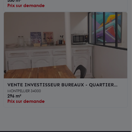
350 m²
Prix sur demande
VENTE INVESTISSEUR BUREAUX - QUARTIER
PEYROU - MONTPELLIER
MONTPELLIER 34000
296 m²
Prix sur demande