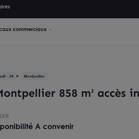
aires
caux commerciaux
ult - 34
Montpellier
ontpellier 858 m² accès 
LIER
ponibilité A convenir