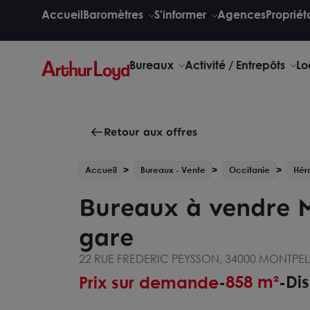
Accueil
Baromètres
S'informer
Agences
Propriét
Bureaux
Activité / Entrepôts
Lo
Retour aux offres
Accueil
Bureaux - Vente
Occitanie
Héra
Bureaux à vendre M
gare
22 RUE FREDERIC PEYSSON, 34000 MONTPEL
858 m²
Dis
Prix sur demande
-
-