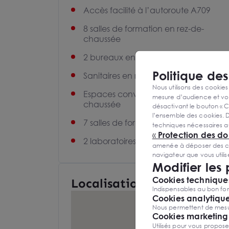
Accès facilité à l’autoroute A709
8 salles de formation en rez-de-
chaussée
2 bureaux en rez-de-chaussée
Politique de
Sanitaires en rez-de-chaussée
Nous utilisons des cookies
Espaces convivialité en rez-de-
mesure d’audience et vou
chaussée
désactivant le bouton « C
l’ensemble des cookies. D
7 salles de formation à l’étage
techniques nécessaires a
«
Protection des d
2 laboratoires à l’étage
amenée à déposer des cook
navigateur que vous utili
Modifier les
Cookies techniques
Localisation et Transports
Indispensables au bon fon
Cookies analytiqu
Nous permettent de mesure
Cookies marketing
Utilisés pour vous propos