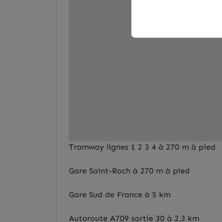
Tramway lignes 1 2 3 4 à 270 m à pied
Gare Saint-Roch à 270 m à pied
Gare Sud de France à 5 km
Autoroute A709 sortie 30 à 2,3 km