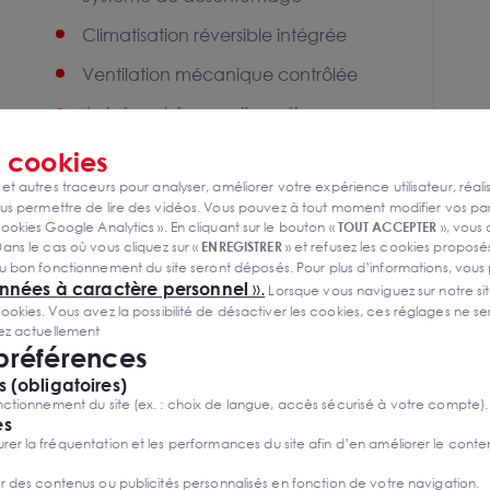
Climatisation réversible intégrée
Ventilation mécanique contrôlée
Arrivées et évacuations d’eau
Douches
s
cookies
 et autres traceurs pour analyser, améliorer votre expérience utilisateur, réali
Ascenseur monte-charge
s permettre de lire des vidéos. Vous pouvez à tout moment modifier vos p
ookies Google Analytics ». En cliquant sur le bouton «
TOUT ACCEPTER
», vous
Normes ERP 5ème catégorie
ans le cas où vous cliquez sur «
ENREGISTRER
» et refusez les cookies proposés
u bon fonctionnement du site seront déposés. Pour plus d’informations, vous
Normes PMR
onnées à caractère personnel
».
Lorsque vous naviguez sur notre site
ies. Vous avez la possibilité de désactiver les cookies, ces réglages ne ser
sez actuellement
 préférences
 (obligatoires)
ctionnement du site (ex. : choix de langue, accès sécurisé à votre compte).
es
r la fréquentation et les performances du site afin d’en améliorer le conte
er des contenus ou publicités personnalisés en fonction de votre navigation.