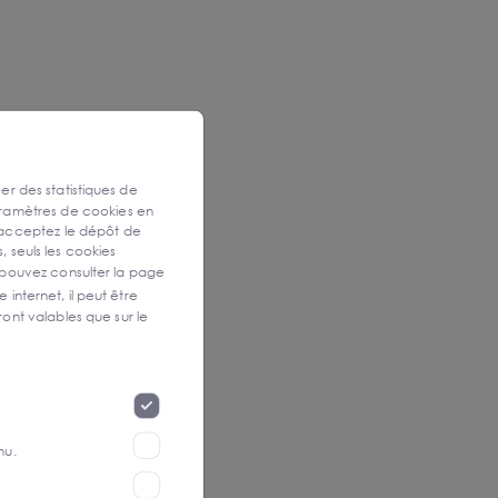
ser des statistiques de
aramètres de cookies en
 acceptez le dépôt de
, seuls les cookies
 pouvez consulter la page
 internet, il peut être
ont valables que sur le
nu.