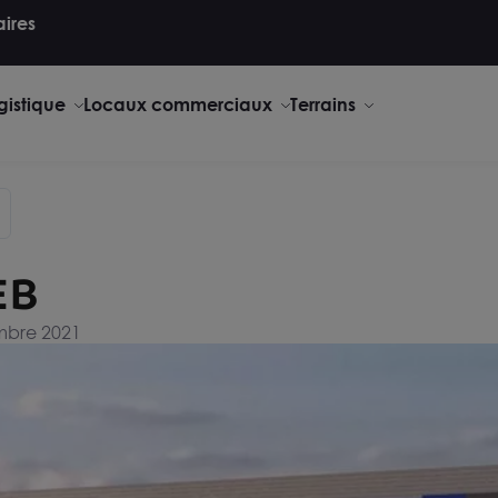
aires
gistique
Locaux commerciaux
Terrains
EB
embre 2021