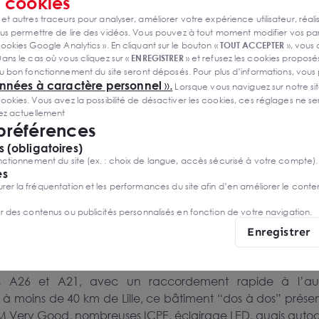
s
cookies
 en France et 40 à travers le Monde. Avec 33 000 collabor
 et autres traceurs pour analyser, améliorer votre expérience utilisateur, réali
ise à servir au mieux les marchés en améliorant en p
s permettre de lire des vidéos. Vous pouvez à tout moment modifier vos p
 dans une optique de long terme. S’appuyant sur un disposit
ookies Google Analytics ». En cliquant sur le bouton «
TOUT ACCEPTER
», vous
e SEB
conjugue avec agilité puissance industrielle globa
ans le cas où vous cliquez sur «
ENREGISTRER
» et refusez les cookies proposés
u bon fonctionnement du site seront déposés. Pour plus d’informations, vous
onnées à caractère personnel
».
Lorsque vous naviguez sur notre site
ies. Vous avez la possibilité de désactiver les cookies, ces réglages ne ser
 été contactés pour trouver l’opportunité permettant d’
sez actuellement
erré. Plusieurs options ont été explorées dans les Hauts-d
 préférences
 (obligatoires)
ctionnement du site (ex. : choix de langue, accès sécurisé à votre compte).
du marché, à la réactivité de nos équipes et au travail fo
es
ique
a su trouver la solution auprès du promoteur / dével
r la fréquentation et les performances du site afin d’en améliorer le conte
y les Mines, dans le pôle logistique du Bassin Minier dans
er des contenus ou publicités personnalisés en fonction de votre navigation.
représentera à terme une surface totale de 100 640 m². La l
Enregistrer
 barycentre pour rayonner sur les différentes marchés e
re génération, dont la construction a été confiée à la sociét
s A26 et A21, avec un raccordement rapide à l’au
 à moins de 40 km de Lille, ce bâtiment “dos à dos” prése
EAM Very Good, nombreuses ICPE, éclairage LED, quais auto