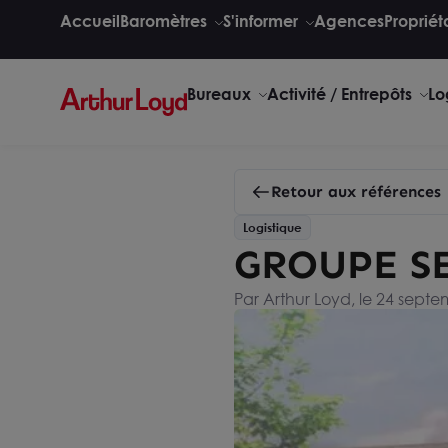
Accueil
Baromètres
S'informer
Agences
Propriét
Bureaux
Activité / Entrepôts
Lo
Retour aux références
Logistique
GROUPE S
Par Arthur Loyd, le 24 sept