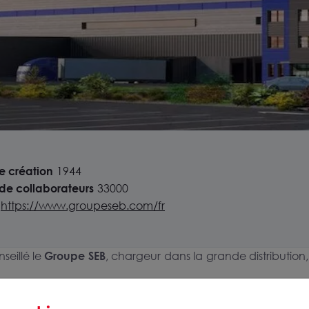
 création
1944
e collaborateurs
33000
https://www.groupeseb.com/fr
seillé le
Groupe SEB
, chargeur dans la grande distribution
 électroménager et des articles culinaires, avec un portefe