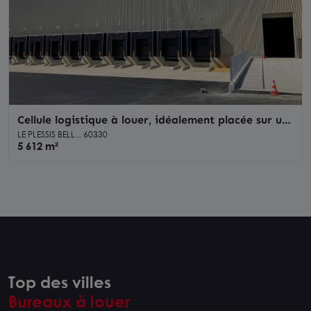
Cellule logistique à louer, idéalement placée sur un
axe passant
LE PLESSIS BELL... 60330
5 612 m²
Top des villes
Bureaux à louer