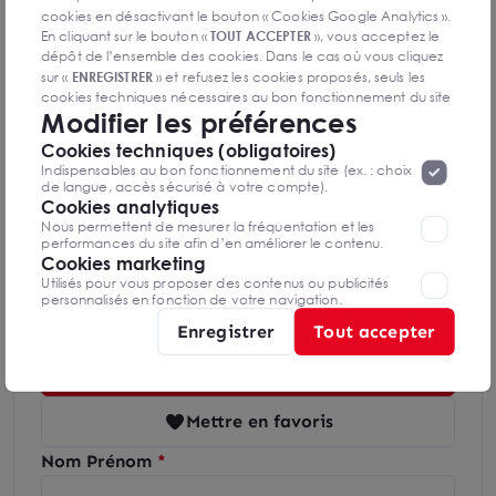
cookies en désactivant le bouton « Cookies Google Analytics ».
En cliquant sur le bouton «
TOUT ACCEPTER
», vous acceptez le
Indice d'émission de gaz à effet de serre
dépôt de l’ensemble des cookies. Dans le cas où vous cliquez
sur «
ENREGISTRER
» et refusez les cookies proposés, seuls les
cookies techniques nécessaires au bon fonctionnement du site
Modifier les préférences
seront déposés. Pour plus d’informations, vous pouvez consulter
«
Protection des données à caractère
la page
Cookies techniques (obligatoires)
personnel
».
Lorsque vous naviguez sur notre site internet, il
Diagnostics GES en cours de réalisation
Indispensables au bon fonctionnement du site (ex. : choix
peut être amenée à déposer des cookies. Vous avez la
de langue, accès sécurisé à votre compte).
possibilité de désactiver les cookies, ces réglages ne seront
Cookies analytiques
valables que sur le navigateur que vous utilisez actuellement
Nous permettent de mesurer la fréquentation et les
performances du site afin d’en améliorer le contenu.
Cookies marketing
Utilisés pour vous proposer des contenus ou publicités
Félicie COMMERGNAT
personnalisés en fonction de votre navigation.
Logistique
Enregistrer
Tout accepter
06 16 47 00 34
Mettre en favoris
Nom Prénom