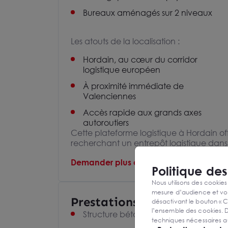
Bureaux aménagés sur 2 niveaux
Les atouts de la localisation :
Hordain, au cœur du corridor
logistique européen
À proximité immédiate de
Valenciennes
Accès rapide aux grands axes
autoroutiers
Cette plateforme logistique à Hordain of
recherchant un entrepôt logistique dans
Demander plus d'informations au consei
Politique de
Nous utilisons des cookies
mesure d’audience et vou
Prestations et équipement
désactivant le bouton « C
l’ensemble des cookies. D
Structure béton
techniques nécessaires a