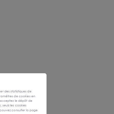
ser des statistiques de
aramètres de cookies en
 acceptez le dépôt de
, seuls les cookies
 pouvez consulter la page