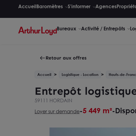
Accueil
Baromètres
S'informer
Agences
Propriét
Bureaux
Activité / Entrepôts
Lo
Retour aux offres
Accueil
Logistique - Location
Hauts-de-Fran
Entrepôt logistiqu
59111 HORDAIN
5 449 m²
Dispo
-
-
Loyer sur demande