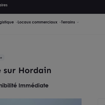
aires
gistique
Locaux commerciaux
Terrains
ce
e sur Hordain
nibilité Immédiate