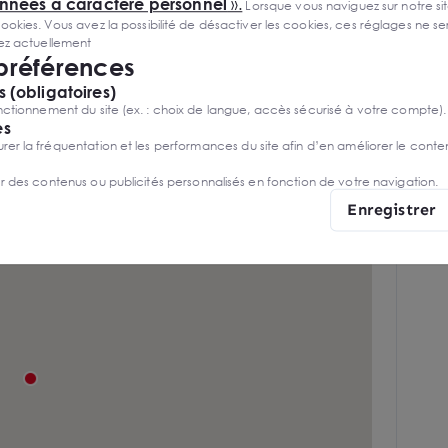
onnées à caractère personnel
».
Lorsque vous naviguez sur notre site
ies. Vous avez la possibilité de désactiver les cookies, ces réglages ne ser
Accès de plain-pied : 1 accès
sez actuellement
 préférences
Chauffage par aérothermes
 (obligatoires)
Sprinklers ESFR
ctionnement du site (ex. : choix de langue, accès sécurisé à votre compte).
es
r la fréquentation et les performances du site afin d’en améliorer le conte
er des contenus ou publicités personnalisés en fonction de votre navigation.
Enregistrer