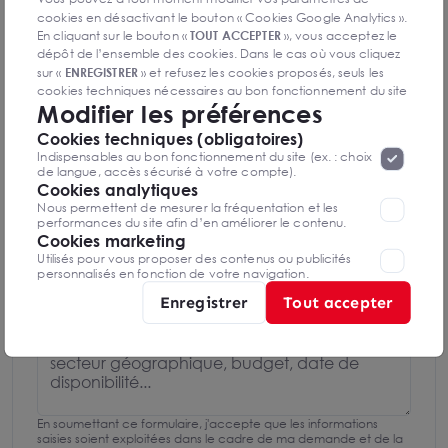
cookies en désactivant le bouton « Cookies Google Analytics ».
06 47 01 48 80
En cliquant sur le bouton «
TOUT ACCEPTER
», vous acceptez le
dépôt de l’ensemble des cookies. Dans le cas où vous cliquez
sur «
ENREGISTRER
» et refusez les cookies proposés, seuls les
Mettre en favoris
cookies techniques nécessaires au bon fonctionnement du site
Modifier les préférences
seront déposés. Pour plus d’informations, vous pouvez consulter
Nom Prénom
«
Protection des données à caractère
la page
Cookies techniques (obligatoires)
personnel
».
Lorsque vous naviguez sur notre site internet, il
Indispensables au bon fonctionnement du site (ex. : choix
peut être amenée à déposer des cookies. Vous avez la
de langue, accès sécurisé à votre compte).
Email
possibilité de désactiver les cookies, ces réglages ne seront
Cookies analytiques
valables que sur le navigateur que vous utilisez actuellement
Nous permettent de mesurer la fréquentation et les
performances du site afin d’en améliorer le contenu.
Cookies marketing
Téléphone
Utilisés pour vous proposer des contenus ou publicités
personnalisés en fonction de votre navigation.
Enregistrer
Tout accepter
Message
En soumettant ce formulaire, j'accepte que les informations
saisies soient exploitées dans le cadre de ma demande et de la