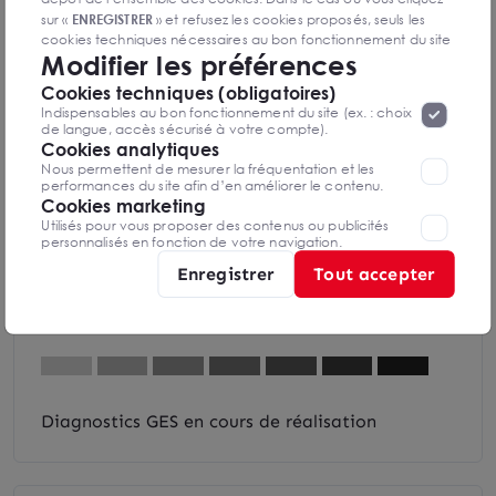
sur «
ENREGISTRER
» et refusez les cookies proposés, seuls les
cookies techniques nécessaires au bon fonctionnement du site
Modifier les préférences
seront déposés. Pour plus d’informations, vous pouvez consulter
«
Protection des données à caractère
la page
DPE & GES
Cookies techniques (obligatoires)
personnel
».
Lorsque vous naviguez sur notre site internet, il
Indispensables au bon fonctionnement du site (ex. : choix
Diagnostic de performance énergétique
peut être amenée à déposer des cookies. Vous avez la
de langue, accès sécurisé à votre compte).
possibilité de désactiver les cookies, ces réglages ne seront
Cookies analytiques
valables que sur le navigateur que vous utilisez actuellement
Nous permettent de mesurer la fréquentation et les
performances du site afin d’en améliorer le contenu.
Cookies marketing
Utilisés pour vous proposer des contenus ou publicités
Diagnostics DPE en cours de réalisation
personnalisés en fonction de votre navigation.
Enregistrer
Tout accepter
Indice d'émission de gaz à effet de serre
Diagnostics GES en cours de réalisation