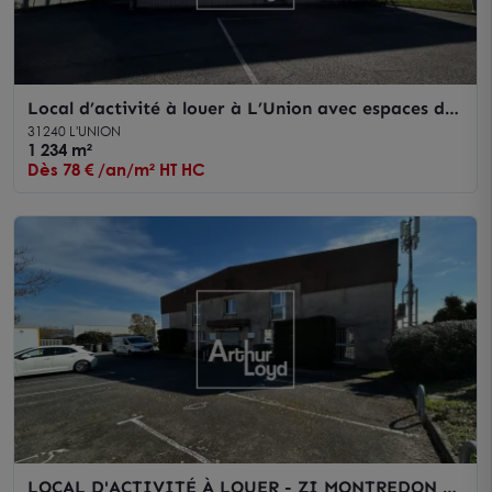
Local d’activité à louer à L’Union avec espaces de
stockage et parkings
31240 L'UNION
1 234 m²
Dès 78 € /an/m² HT HC
LOCAL D'ACTIVITÉ À LOUER - ZI MONTREDON -