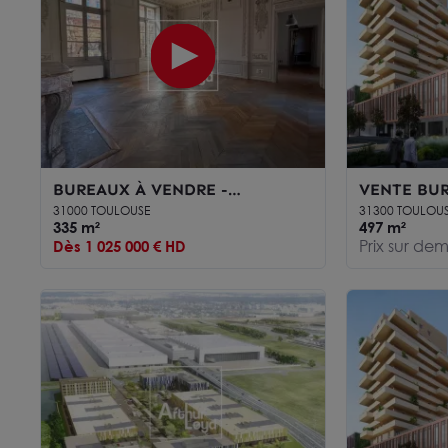
BUREAUX À VENDRE -
VENTE BUR
MONUMENT HISTORIQUE -
UN IMMEUB
31000 TOULOUSE
31300 TOULOU
CARMES TOULOUSE
335 m²
STANDING 
497 m²
Prix sur d
Dès 1 025 000 € HD
CARTOUCH