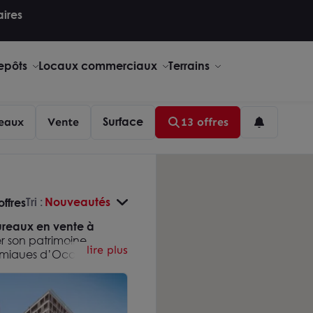
aires
repôts
Locaux commerciaux
Terrains
Surface
eaux
Vente
13 offres
Tri :
Nouveautés
offres
reaux en vente à
er son patrimoine
lire plus
amiques d’
Occitanie
.
bo, Montaudran ou les
 plusieurs possibilités
accompagne dans l’achat