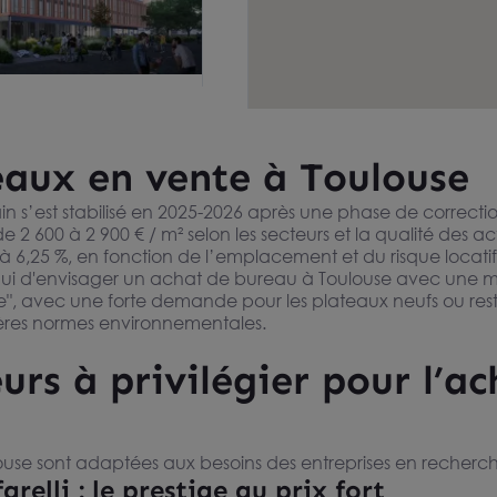
EAUX JUSQU'À 1 012
N IMMEUBLE
SE
 DE STANDING -
à 2 854 m²
emande
IER LA
aux en vente à Toulouse
ERIE
 s’est stabilisé en 2025-2026 après une phase de correction
2 600 à 2 900 € / m² selon les secteurs et la qualité des ac
Visite virtuelle
à 6,25 %, en fonction de l’emplacement et du risque locatif
hui d'envisager un achat de bureau à Toulouse avec une meill
me", avec une forte demande pour les plateaux neufs ou res
ières normes environnementales.
eurs à privilégier pour l’a
Toulouse sont adaptées aux besoins des entreprises en reche
vendre à Toulouse
relli : le prestige au prix fort