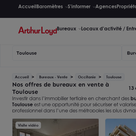
Accueil
Baromètres
S'informer
Agences
Propriét
Bureaux
Locaux d'activité / Ent
Toulouse
Bur
Accueil
Bureaux - Vente
Occitanie
Toulouse
Nos offres de bureaux en vente à
13 
Toulouse
Investir dans l’immobilier tertiaire en cherchant des
bu
Toulouse
est une opportunité pour sécuriser et valoris
professionnel dans l’une des métropoles les plus dyn
Entre le centre-ville, Compans-Caffarelli, Basso Cam
secteurs proches de Blagnac, le marché toulousain offre
Visite vidéo
selon les besoins de l’entreprise. Arthur Loyd vous 
de vos futurs bureaux dans la ville rose.