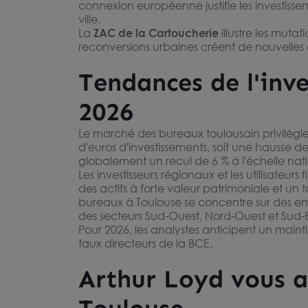
Vous n’
connexion européenne justifie les investisse
l’offre 
ville.
La
ZAC de la Cartoucherie
illustre les mut
reconversions urbaines créent de nouvelles cen
Co
Tendances de l'inv
Bureaux à vendre à Toulouse -
2026
Immeuble neuf avec parking silo
31100 TOULOUSE
De 542 m² à 2 295 m²
Prix sur demande
Le marché des bureaux toulousain privilégie d
d'euros d'investissements, soit une hausse 
globalement un recul de 6 % à l'échelle nat
Les investisseurs régionaux et les utilisate
des actifs à forte valeur patrimoniale et u
bureaux à Toulouse se concentre sur des empla
des secteurs Sud-Ouest, Nord-Ouest et Sud-E
Pour 2026, les analystes anticipent un maint
taux directeurs de la BCE.
Arthur Loyd vous a