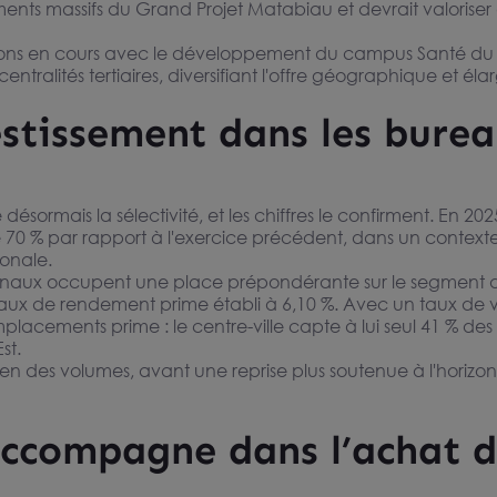
avez pas trouvé
ments massifs du Grand Projet Matabiau et devrait valoriser
qui vous convient
ations en cours avec le développement du campus Santé du
?
tralités tertiaires, diversifiant l'offre géographique et élar
ntactez-nous
estissement dans les burea
ésormais la sélectivité, et les chiffres le confirment. En 20
de 70 % par rapport à l'exercice précédent, dans un contex
ionale.
urs finaux occupent une place prépondérante sur le segment 
n taux de rendement prime établi à 6,10 %. Avec un taux de
cements prime : le centre-ville capte à lui seul 41 % des vol
st.
ien des volumes, avant une reprise plus soutenue à l'horizon 
ccompagne dans l’achat d