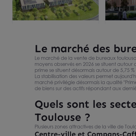
BUREAUX NOUVELLE
VENTE BUR
GÉNÉRATION - À VENDRE -
m² DANS U
31840 AUSSONNE
31300 TOULOU
AUSSONNE - TOULOUSE NORD-
De 2 499 m² à 13 262 m²
TERTIAIRE
De 1 012 m² 
Prix sur demande
Prix sur d
OUEST
ÉCO-QUART
Le marché des bure
CARTOUCH
Le marché de la vente de bureaux toulousain
moyens observés en 2026 se situent autour de 
Visite vidéo
prime se situent désormais autour de 5,75 % 
La stabilisation des valeurs permet aujourd'
marché privilégie désormais la qualité "Pri
de biens sur des actifs répondant aux dern
Quels sont les sect
Toulouse ?
Plusieurs zones attractives de la ville de 
Bureaux à vendre à Blagnac
Bureaux à 
Centre-ville et Compans-Caffa