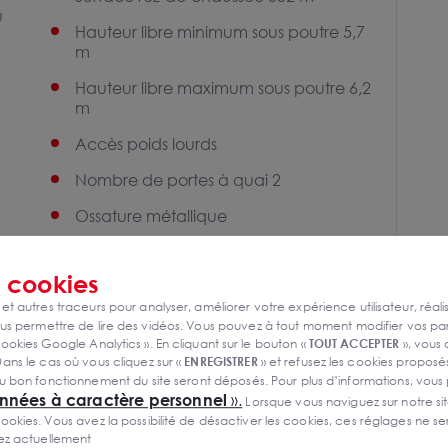
u
Hauteur libre minimum sous poutre 5,7
m
Hauteur libre maximum sous poutre 6,2
m
Accès poids lourds
Nombre de portes à quai 2
Ossature métallique
Couverture bac acier
s
cookies
 et autres traceurs pour analyser, améliorer votre expérience utilisateur, réali
s permettre de lire des vidéos. Vous pouvez à tout moment modifier vos p
ookies Google Analytics ». En cliquant sur le bouton «
TOUT ACCEPTER
», vous
ans le cas où vous cliquez sur «
ENREGISTRER
» et refusez les cookies proposés
u bon fonctionnement du site seront déposés. Pour plus d’informations, vous
onnées à caractère personnel
».
Lorsque vous naviguez sur notre site
ies. Vous avez la possibilité de désactiver les cookies, ces réglages ne ser
sez actuellement