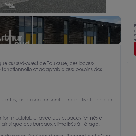
E
i
m
e
que au sud-ouest de Toulouse, ces locaux
re fonctionnelle et adaptable aux besoins des
antes, proposées ensemble mais divisibles selon
ation modulable, avec des espaces fermés et
ainsi que des bureaux climatisés à l’étage.