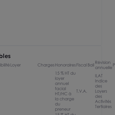
bles
Révision
bilité
Loyer
Charges
Honoraires
Fiscal
Bail
P
annuelle
15 % HT du
ILAT
loyer
Indice
annuel
des
facial
T.V.A.
Loyers
HT/HC à
des
la charge
Activités
du
Tertiaires
preneur
15 % HT du