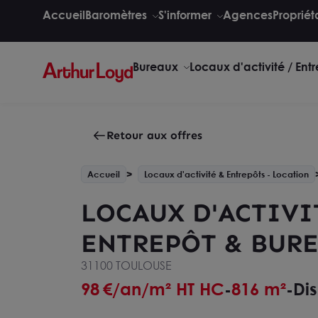
Accueil
Baromètres
S'informer
Agences
Propriét
Bureaux
Locaux d'activité / Ent
Retour aux offres
Accueil
Locaux d'activité & Entrepôts - Location
LOCAUX D'ACTIVI
ENTREPÔT & BURE
31100 TOULOUSE
98
€/an/m² HT HC
816 m²
Dis
-
-