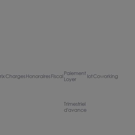
Paiement
rix
Charges
Honoraires
Fiscal
lot
Coworking
Loyer
Trimestriel
d'avance