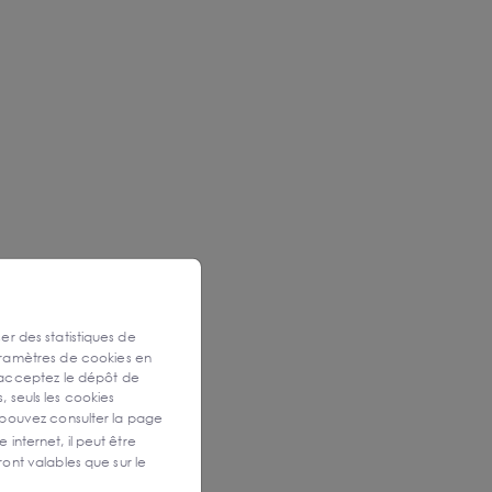
ser des statistiques de
aramètres de cookies en
 acceptez le dépôt de
, seuls les cookies
 pouvez consulter la page
 internet, il peut être
ont valables que sur le