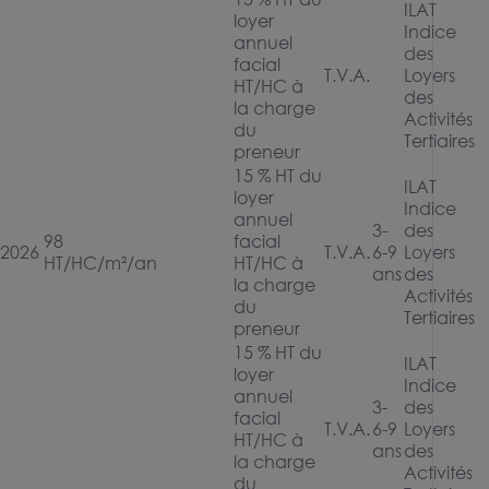
ILAT
loyer
Indice
annuel
des
facial
T.V.A.
Loyers
HT/HC à
des
la charge
Activités
du
Tertiaires
preneur
15 % HT du
ILAT
loyer
Indice
annuel
3-
des
98
facial
 2026
T.V.A.
6-9
Loyers
HT/HC/m²/an
HT/HC à
ans
des
la charge
Activités
du
Tertiaires
preneur
15 % HT du
ILAT
loyer
Indice
annuel
3-
des
facial
T.V.A.
6-9
Loyers
HT/HC à
ans
des
la charge
Activités
du