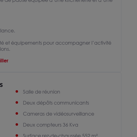
salle de pause équipée d’une kitchenette et d’une
llance.
lité et équipements pour accompagner l’activité
ions.
ller
s
Salle de réunion
Deux dépôts communicants
Cameras de vidéosurveillance
Deux compteurs 36 Kva
Surface rez-de-chaussée 552 m²