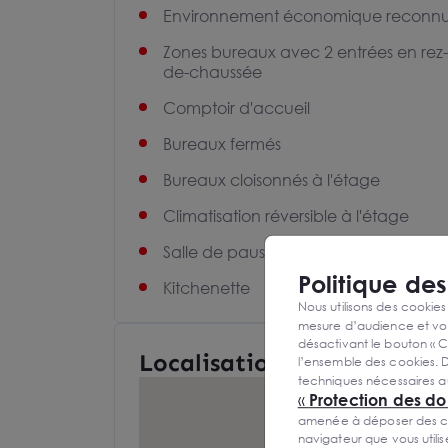
Environnement économique reconn
Zones bureaux avec 2 entrées en rez-
de-chaussée
Comptoir d'accueil
Bureaux fermés
Bureaux cloisonnés à l'étage
Climatisation réversible à l'étage
Salle de pause
Politique de
Kitchenette
Nous utilisons des cookies
mesure d’audience et vou
désactivant le bouton « C
Localisation et Transports
l’ensemble des cookies. D
techniques nécessaires a
«
Protection des d
amenée à déposer des cook
navigateur que vous utili