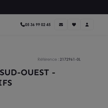
05 36 99 02 45
Référence :
2172961-0L
SUD-OUEST -
IFS