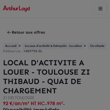
Retour aux offres
Accueil
Locaux d'activité & Entrepôts - Location
Occitanie
Référence :
1409795-0L
LOCAL D'ACTIVITE A
LOUER - TOULOUSE ZI
THIBAUD - QUAI DE
CHARGEMENT
31100 TOULOUSE
92
€/an/m² HT HC
978 m²
-
-
Disponibilité Immédiate