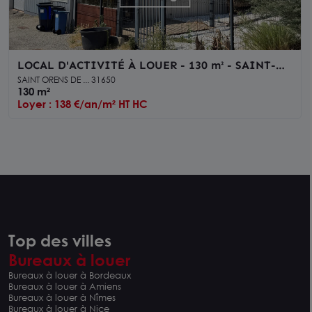
LOCAL D'ACTIVITÉ À LOUER - 130 m² - SAINT-
ORENS-DE-GAMEVILLE - DÉPÔT ISOLÉ,
SAINT ORENS DE ... 31650
BUREAUX ET PARKINGS
130 m²
Loyer : 138 €/an/m² HT HC
Top des villes
Bureaux à louer
Bureaux à louer à Bordeaux
Bureaux à louer à Amiens
Bureaux à louer à Nîmes
Bureaux à louer à Nice