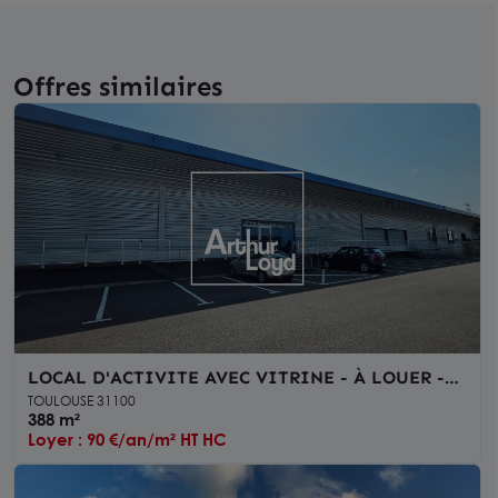
Offres similaires
LOCAL D'ACTIVITE AVEC VITRINE - À LOUER -
TOULOUSE PROCHE ROUTE D'ESPAGNE
TOULOUSE 31100
388 m²
Loyer : 90 €/an/m² HT HC