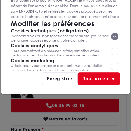
Diagnostics DPE en cours de réalisation
En cliquant sur le bouton «
TOUT ACCEPTER
», vous acceptez le
dépôt de l’ensemble des cookies. Dans le cas où vous cliquez
sur «
ENREGISTRER
» et refusez les cookies proposés, seuls les
cookies techniques nécessaires au bon fonctionnement du site
Modifier les préférences
Indice d'émission de gaz à effet de serre
seront déposés. Pour plus d’informations, vous pouvez consulter
«
Protection des données à caractère
la page
Cookies techniques (obligatoires)
personnel
».
Lorsque vous naviguez sur notre site internet, il
Indispensables au bon fonctionnement du site (ex. : choix
peut être amenée à déposer des cookies. Vous avez la
de langue, accès sécurisé à votre compte).
possibilité de désactiver les cookies, ces réglages ne seront
Cookies analytiques
valables que sur le navigateur que vous utilisez actuellement
Nous permettent de mesurer la fréquentation et les
Diagnostics GES en cours de réalisation
performances du site afin d’en améliorer le contenu.
Cookies marketing
Utilisés pour vous proposer des contenus ou publicités
personnalisés en fonction de votre navigation.
Enregistrer
Tout accepter
Augustin LEFEBVRE
Toulouse
05 36 99 02 45
Mettre en favoris
Nom Prénom