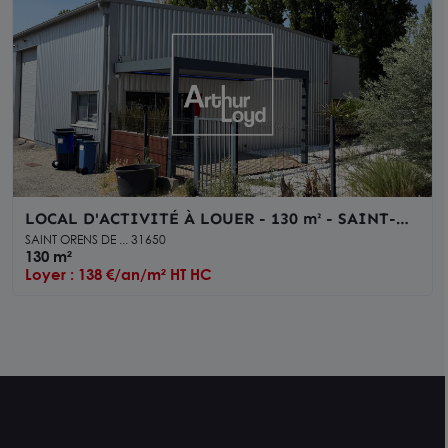
LOCAL D'ACTIVITÉ À LOUER - 130 m² - SAINT-
ORENS-DE-GAMEVILLE - DÉPÔT ISOLÉ,
SAINT ORENS DE ... 31650
BUREAUX ET PARKINGS
130 m²
Loyer : 138 €/an/m² HT HC