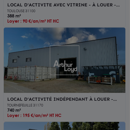
LOCAL D'ACTIVITE AVEC VITRINE - À LOUER -
TOULOUSE PROCHE ROUTE D'ESPAGNE
TOULOUSE 31100
388 m²
Loyer : 90 €/an/m² HT HC
LOCAL D'ACTIVITÉ INDÉPENDANT À LOUER -
740 m² - TERRAIN 6 698 m² - TOURNEFEUILLE
TOURNEFEUILLE 31170
OUEST TOULOUSAIN
740 m²
Loyer : 195 €/an/m² HT HC