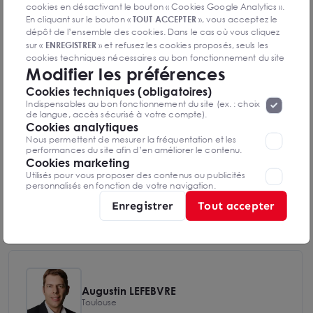
DPE & GES
cookies en désactivant le bouton « Cookies Google Analytics ».
Diagnostic de performance énergétique
En cliquant sur le bouton «
TOUT ACCEPTER
», vous acceptez le
dépôt de l’ensemble des cookies. Dans le cas où vous cliquez
sur «
ENREGISTRER
» et refusez les cookies proposés, seuls les
cookies techniques nécessaires au bon fonctionnement du site
Modifier les préférences
seront déposés. Pour plus d’informations, vous pouvez consulter
«
Protection des données à caractère
la page
Diagnostics DPE en cours de réalisation
Cookies techniques (obligatoires)
personnel
».
Lorsque vous naviguez sur notre site internet, il
Indispensables au bon fonctionnement du site (ex. : choix
peut être amenée à déposer des cookies. Vous avez la
de langue, accès sécurisé à votre compte).
possibilité de désactiver les cookies, ces réglages ne seront
Cookies analytiques
valables que sur le navigateur que vous utilisez actuellement
Indice d'émission de gaz à effet de serre
Nous permettent de mesurer la fréquentation et les
performances du site afin d’en améliorer le contenu.
Cookies marketing
Utilisés pour vous proposer des contenus ou publicités
personnalisés en fonction de votre navigation.
Enregistrer
Tout accepter
Diagnostics GES en cours de réalisation
Augustin LEFEBVRE
Toulouse