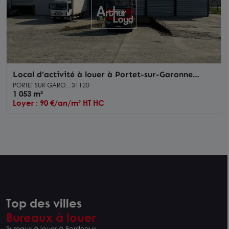
Local d’activité à louer à Portet-sur-Garonne
accès poids lourds et quai
PORTET SUR GARO... 31120
1 053 m²
Loyer : 90 €/an/m² HT HC
Top des villes
Bureaux à louer
Bureaux à louer à Bordeaux