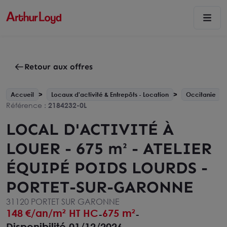
Retour aux offres
Accueil
Locaux d'activité & Entrepôts - Location
Occitanie
Référence :
2184232-0L
LOCAL D'ACTIVITÉ À
LOUER - 675 m² - ATELIER
ÉQUIPÉ POIDS LOURDS -
PORTET-SUR-GARONNE
31120 PORTET SUR GARONNE
148
€/an/m² HT HC
675 m²
-
-
Disponibilité 01/12/2026