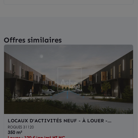
Offres similaires
LOCAUX D'ACTIVITÉS NEUF - À LOUER -
TOULOUSE ROQUES
ROQUES 31120
350 m²
Loyer : 120 €/an/m² HT HC