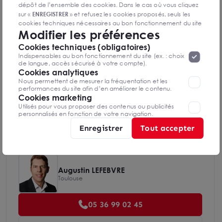
dépôt de l’ensemble des cookies. Dans le cas où vous cliquez
sur «
ENREGISTRER
» et refusez les cookies proposés, seuls les
cookies techniques nécessaires au bon fonctionnement du site
Diagnostics DPE en cours de réalisation
Modifier les préférences
seront déposés. Pour plus d’informations, vous pouvez consulter
«
Protection des données à caractère
la page
Cookies techniques (obligatoires)
personnel
».
Lorsque vous naviguez sur notre site internet, il
Indispensables au bon fonctionnement du site (ex. : choix
peut être amenée à déposer des cookies. Vous avez la
Indice d'émission de gaz à effet de serre
de langue, accès sécurisé à votre compte).
possibilité de désactiver les cookies, ces réglages ne seront
Cookies analytiques
valables que sur le navigateur que vous utilisez actuellement
Nous permettent de mesurer la fréquentation et les
performances du site afin d’en améliorer le contenu.
Cookies marketing
Utilisés pour vous proposer des contenus ou publicités
Diagnostics GES en cours de réalisation
personnalisés en fonction de votre navigation.
Enregistrer
Tout accepter
Augustin LEFEBVRE
Toulouse
05 36 99 02 45