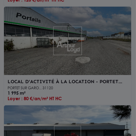
LOCAL D'ACTIVITÉ À LA LOCATION - PORTET
SUR GARONNE
PORTET SUR GARO... 31120
1 995 m²
Loyer : 80 €/an/m² HT HC