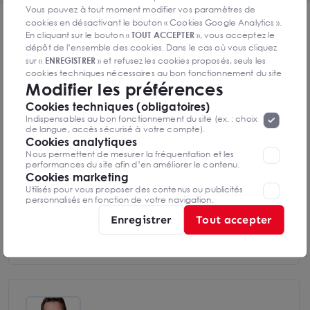
Vous pouvez à tout moment modifier vos paramètres de
cookies en désactivant le bouton « Cookies Google Analytics ».
DPE & GES
En cliquant sur le bouton «
TOUT ACCEPTER
», vous acceptez le
dépôt de l’ensemble des cookies. Dans le cas où vous cliquez
Diagnostic de performance énergétique
sur «
ENREGISTRER
» et refusez les cookies proposés, seuls les
cookies techniques nécessaires au bon fonctionnement du site
Modifier les préférences
seront déposés. Pour plus d’informations, vous pouvez consulter
«
Protection des données à caractère
la page
Cookies techniques (obligatoires)
personnel
».
Lorsque vous naviguez sur notre site internet, il
Indispensables au bon fonctionnement du site (ex. : choix
Diagnostics DPE en cours de réalisation
peut être amenée à déposer des cookies. Vous avez la
de langue, accès sécurisé à votre compte).
possibilité de désactiver les cookies, ces réglages ne seront
Cookies analytiques
valables que sur le navigateur que vous utilisez actuellement
Nous permettent de mesurer la fréquentation et les
performances du site afin d’en améliorer le contenu.
Indice d'émission de gaz à effet de serre
Cookies marketing
Utilisés pour vous proposer des contenus ou publicités
personnalisés en fonction de votre navigation.
Enregistrer
Tout accepter
Diagnostics GES en cours de réalisation