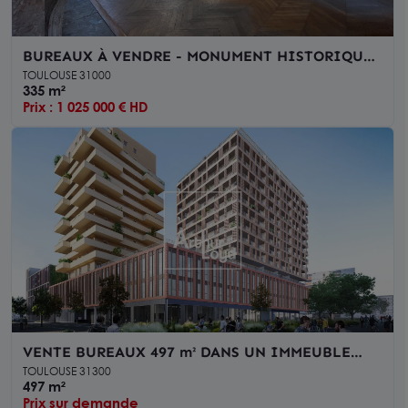
BUREAUX À VENDRE - MONUMENT HISTORIQUE
- CARMES TOULOUSE
TOULOUSE 31000
335 m²
Prix : 1 025 000 € HD
VENTE BUREAUX 497 m² DANS UN IMMEUBLE
TERTIAIRE DE STANDING - ÉCO-QUARTIER LA
TOULOUSE 31300
CARTOUCHERIE
497 m²
Prix sur demande