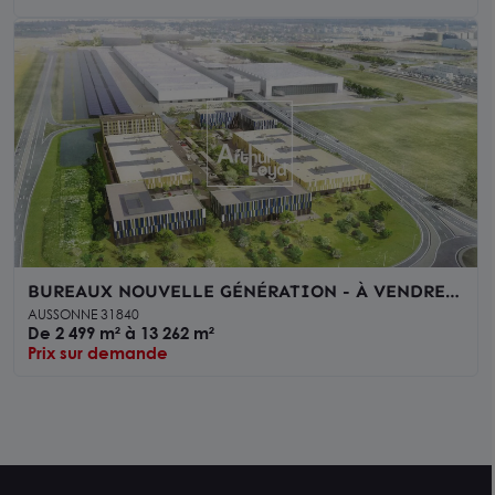
BUREAUX NOUVELLE GÉNÉRATION - À VENDRE -
AUSSONNE - TOULOUSE NORD-OUEST
AUSSONNE 31840
De 2 499 m² à 13 262 m²
Prix sur demande