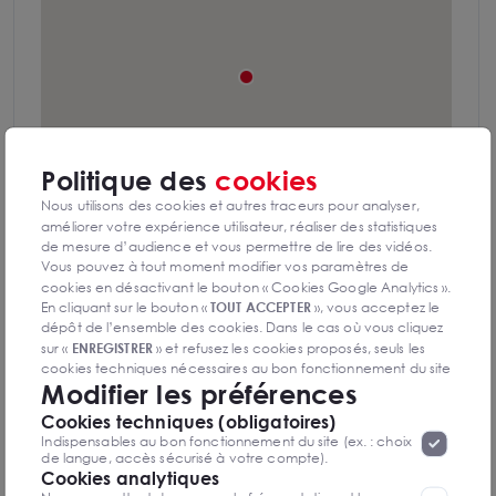
Politique des
cookies
Nous utilisons des cookies et autres traceurs pour analyser,
améliorer votre expérience utilisateur, réaliser des statistiques
de mesure d’audience et vous permettre de lire des vidéos.
Vous pouvez à tout moment modifier vos paramètres de
cookies en désactivant le bouton « Cookies Google Analytics ».
Aéroport Toulouse Blagnac à proximité
En cliquant sur le bouton «
TOUT ACCEPTER
», vous acceptez le
immédiate
dépôt de l’ensemble des cookies. Dans le cas où vous cliquez
sur «
ENREGISTRER
» et refusez les cookies proposés, seuls les
cookies techniques nécessaires au bon fonctionnement du site
Autobus ligne 30 au pied de l'immeuble
Modifier les préférences
seront déposés. Pour plus d’informations, vous pouvez consulter
«
Protection des données à caractère
la page
Cookies techniques (obligatoires)
Autoroute A621 à 2 km
personnel
».
Lorsque vous naviguez sur notre site internet, il
Indispensables au bon fonctionnement du site (ex. : choix
peut être amenée à déposer des cookies. Vous avez la
de langue, accès sécurisé à votre compte).
possibilité de désactiver les cookies, ces réglages ne seront
Cookies analytiques
Gare Toulouse Matabiau à 9 km
valables que sur le navigateur que vous utilisez actuellement