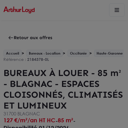
Retour aux offres
Accueil
Bureaux - Location
Occitanie
Haute-Garonne - 
Référence :
2184378-0L
BUREAUX À LOUER - 85 m²
- BLAGNAC - ESPACES
CLOISONNÉS, CLIMATISÉS
ET LUMINEUX
31700 BLAGNAC
127
€/m²/an HT HC
85 m²
-
-
Disponibilité 01/12/2026