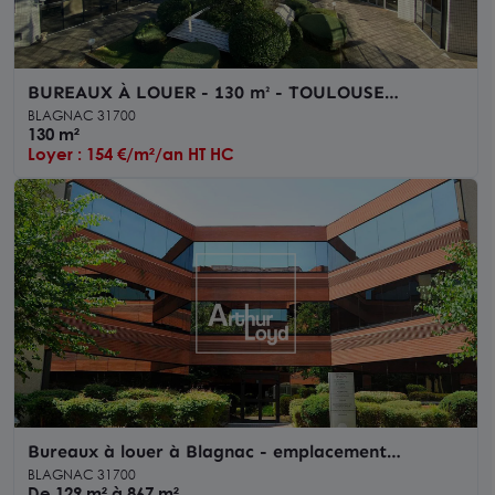
BUREAUX À LOUER - 130 m² - TOULOUSE
BLAGNAC
BLAGNAC 31700
130 m²
Loyer : 154 €/m²/an HT HC
Bureaux à louer à Blagnac - emplacement
stratégique proche aéroport
BLAGNAC 31700
De 129 m² à 867 m²