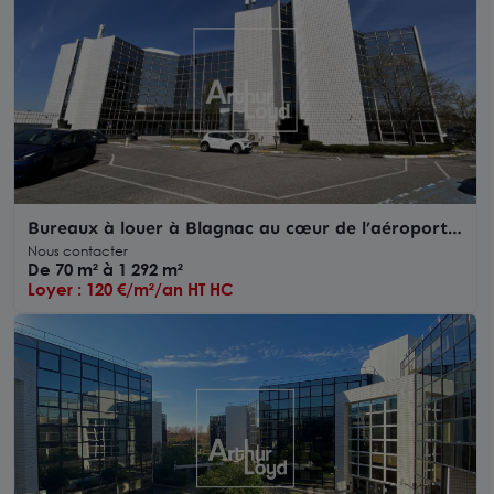
Bureaux à louer à Blagnac au cœur de l’aéroport
avec parkings
Nous contacter
De 70 m² à 1 292 m²
Loyer : 120 €/m²/an HT HC