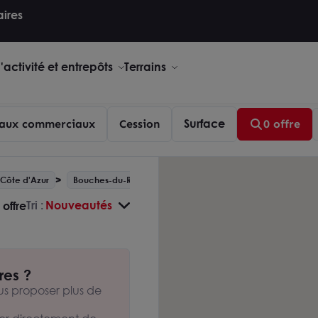
aires
activité et entrepôts
Terrains
Surface
aux commerciaux
Cession
0 offre
Côte d'Azur
Bouches-du-Rhône - 13
Bouc-Bel-Air
Tri :
Nouveautés
 offre
res ?
s proposer plus de