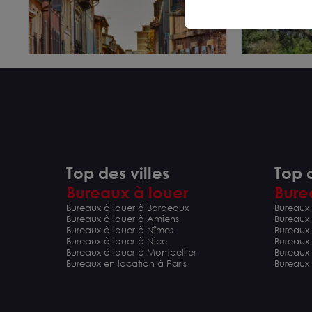
LOCAL COMMERCIAL CENTRE
CESSION D
Top des villes
Top d
VILLE TRIANGLE D'OR
LES MILLE
AIX EN PROVENCE 13100
AIX EN PROVEN
Bureaux à louer
Bure
20 m²
620 m²
Dès 1 500 € /m²/an HT HC
Bureaux à louer à Bordeaux
Dès 178 € /
Bureaux 
Bureaux à louer à Amiens
Bureaux
Dès 110 000 € HD
Dès 210 000
Bureaux à louer à Nîmes
Bureaux 
Bureaux à louer à Nice
Bureaux
Bureaux à louer à Montpellier
Bureaux
Bureaux en location à Paris
Bureaux 