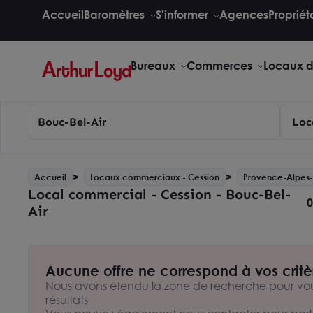
Accueil
Baromètres
S'informer
Agences
Propriét
Bureaux
Commerces
Locaux d'
Bouc-Bel-Air
Loc
Accueil
Locaux commerciaux - Cession
Provence-Alpes-
Local commercial - Cession - Bouc-Bel-
0
Air
Aucune offre ne correspond à vos critè
Nous avons étendu la zone de recherche pour vou
résultats