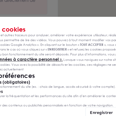
er directement de
s
cookies
 et autres traceurs pour analyser, améliorer votre expérience utilisateur, réali
s permettre de lire des vidéos. Vous pouvez à tout moment modifier vos p
ookies Google Analytics ». En cliquant sur le bouton «
TOUT ACCEPTER
», vous
ans le cas où vous cliquez sur «
ENREGISTRER
» et refusez les cookies proposés
u bon fonctionnement du site seront déposés. Pour plus d’informations, vous
onnées à caractère personnel
».
Lorsque vous naviguez sur notre site
ies. Vous avez la possibilité de désactiver les cookies, ces réglages ne ser
sez actuellement
 préférences
 (obligatoires)
E DROIT AU BAIL
ctionnement du site (ex. : choix de langue, accès sécurisé à votre compte).
ISTORIQUE
CE 13090
es
r la fréquentation et les performances du site afin d’en améliorer le conte
m²/an HT HC
 € HD
er des contenus ou publicités personnalisés en fonction de votre navigation.
Enregistrer