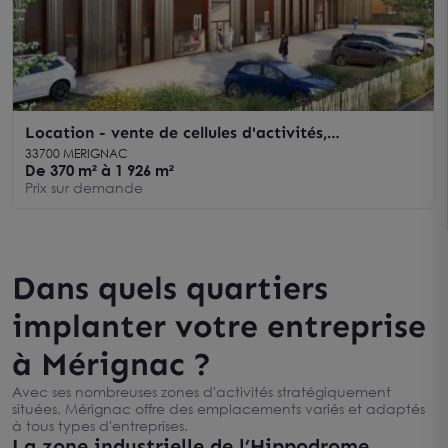
Location - vente de cellules d'activités,
commerciales et bureaux à Mérignac, divisibles à
33700 MERIGNAC
partir de 112 m²
De 370 m² à 1 926 m²
Prix sur demande
Dans quels quartiers
implanter votre entreprise
à Mérignac ?
Avec ses nombreuses zones d'activités stratégiquement
situées, Mérignac offre des emplacements variés et adaptés
à tous types d'entreprises.
La zone industrielle de l’Hippodrome