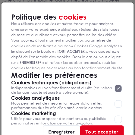
convivial.
Politique des
cookies
Choisir un local commercial
Nous utilisons des cookies et autres traceurs pour analyser,
à Mérignac : les avantages
améliorer votre expérience utilisateur, réaliser des statistiques
de mesure d’audience et vous permettre de lire des vidéos.
Mérignac offre un emplacement stratégique, à la fois proche
Vous pouvez à tout moment modifier vos paramètres de
de Bordeaux et parfaitement desservi par l’aéroport
cookies en désactivant le bouton « Cookies Google Analytics ».
international, le tramway et les grands axes routiers. Cette
En cliquant sur le bouton «
TOUT ACCEPTER
», vous acceptez le
accessibilité exceptionnelle facilite vos échanges
dépôt de l’ensemble des cookies. Dans le cas où vous cliquez
professionnels et attire une clientèle diversifiée, idéale pour
sur «
ENREGISTRER
» et refusez les cookies proposés, seuls les
dynamiser votre activité.
cookies techniques nécessaires au bon fonctionnement du site
La ville se distingue par son dynamisme économique, avec
Modifier les préférences
seront déposés. Pour plus d’informations, vous pouvez consulter
des zones d’activités florissantes et une forte attractivité pour
les entreprises de tous secteurs. Investir à Mérignac, c’est
«
Protection des données à caractère
la page
Cookies techniques (obligatoires)
bénéficier d’un cadre propice à la croissance, avec des
personnel
».
Lorsque vous naviguez sur notre site internet, il
Indispensables au bon fonctionnement du site (ex. : choix
opportunités adaptées à chaque besoin : commerces de
peut être amenée à déposer des cookies. Vous avez la
de langue, accès sécurisé à votre compte).
proximité, bureaux modernes ou locaux industriels.
possibilité de désactiver les cookies, ces réglages ne seront
Cookies analytiques
valables que sur le navigateur que vous utilisez actuellement
Nous permettent de mesurer la fréquentation et les
Arthur Loyd vous
performances du site afin d’en améliorer le contenu.
Cookies marketing
accompagne dans
Utilisés pour vous proposer des contenus ou publicités
personnalisés en fonction de votre navigation.
l’acquisition du local
Enregistrer
Tout accepter