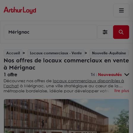
Mérignac
Accueil
Locaux commerciaux - Vente
Nouvelle-Aquitaine
Nos offres de locaux commerciaux en vente
à Mérignac
1 offre
Tri :
Nouveautés
Découvrez nos offres de
locaux commerciaux disponibles à
l’achat
à Mérignac, une ville stratégique au cœur de la
métropole bordelaise, idéale pour développer votre activité.
lire plus
Profitez d’une sélection variée de biens adaptés à tous les
secteurs, dans un environnement dynamique et
parfaitement connecté. Que vous soyez à la recherche d’un
espace en centre-ville ou d’un local dans une zone
d’activité florissante, trouvez l’emplacement idéal pour
booster votre entreprise.