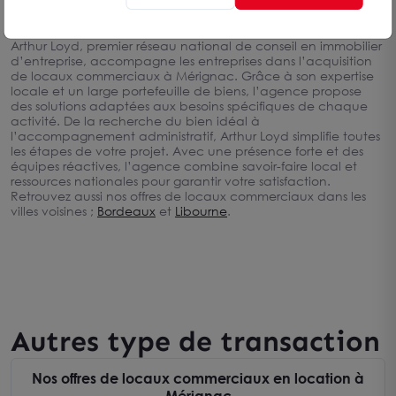
commercial idéal
Arthur Loyd, premier réseau national de conseil en immobilier
d’entreprise, accompagne les entreprises dans l’acquisition
de locaux commerciaux à Mérignac. Grâce à son expertise
locale et un large portefeuille de biens, l’agence propose
des solutions adaptées aux besoins spécifiques de chaque
activité. De la recherche du bien idéal à
l’accompagnement administratif, Arthur Loyd simplifie toutes
les étapes de votre projet. Avec une présence forte et des
équipes réactives, l’agence combine savoir-faire local et
ressources nationales pour garantir votre satisfaction.
Retrouvez aussi nos offres de locaux commerciaux dans les
villes voisines ;
Bordeaux
et
Libourne
.
Autres type de transaction
Nos offres de locaux commerciaux en location à