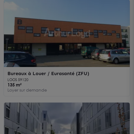
Bureaux à Louer / Eurasanté (ZFU)
LOOS 59120
135 m²
Loyer sur demande