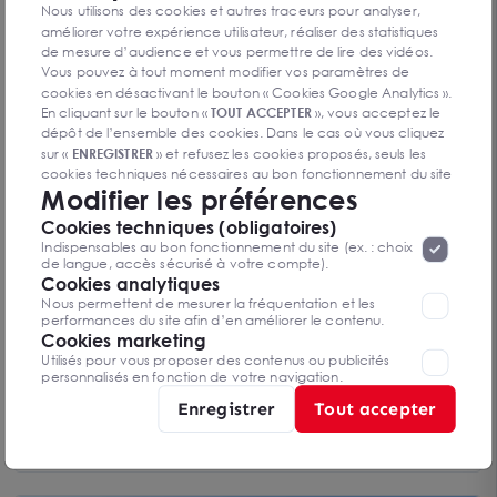
Cellule commerciale d'exception au coeur
Nous utilisons des cookies et autres traceurs pour analyser,
d'Eurasanté - Visibilité premium au sein d'un pôle
59120 LOOS
améliorer votre expérience utilisateur, réaliser des statistiques
santé d'excellence européen
169 m²
de mesure d’audience et vous permettre de lire des vidéos.
Loyer sur demande
Vous pouvez à tout moment modifier vos paramètres de
cookies en désactivant le bouton « Cookies Google Analytics ».
En cliquant sur le bouton «
TOUT ACCEPTER
», vous acceptez le
dépôt de l’ensemble des cookies. Dans le cas où vous cliquez
sur «
ENREGISTRER
» et refusez les cookies proposés, seuls les
cookies techniques nécessaires au bon fonctionnement du site
Modifier les préférences
seront déposés. Pour plus d’informations, vous pouvez consulter
«
Protection des données à caractère
la page
Cookies techniques (obligatoires)
personnel
».
Lorsque vous naviguez sur notre site internet, il
Indispensables au bon fonctionnement du site (ex. : choix
peut être amenée à déposer des cookies. Vous avez la
de langue, accès sécurisé à votre compte).
possibilité de désactiver les cookies, ces réglages ne seront
Cookies analytiques
valables que sur le navigateur que vous utilisez actuellement
Nous permettent de mesurer la fréquentation et les
performances du site afin d’en améliorer le contenu.
Cookies marketing
Utilisés pour vous proposer des contenus ou publicités
personnalisés en fonction de votre navigation.
Bureaux à louer ou vendre à Loos certification
Enregistrer
Tout accepter
BREEAM proximité axes
LOOS 59120
De 195 m² à 1 500 m²
Loyer sur demande