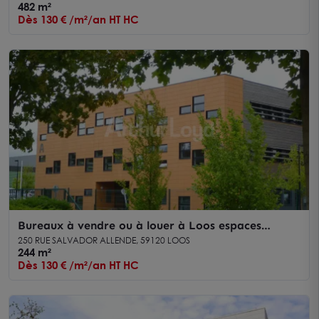
482 m²
Dès 130 € /m²/an HT HC
Bureaux à vendre ou à louer à Loos espaces
climatisés et parking extérieur
250 RUE SALVADOR ALLENDE, 59120 LOOS
244 m²
Dès 130 € /m²/an HT HC