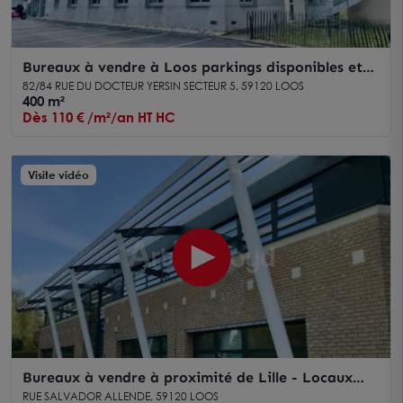
Bureaux à vendre à Loos parkings disponibles et
accès rapide à Lille
82/84 RUE DU DOCTEUR YERSIN SECTEUR 5, 59120 LOOS
400 m²
Dès 110 € /m²/an HT HC
Visite vidéo
Bureaux à vendre à proximité de Lille - Locaux
ERP 5, accessibles et fonctionnels
RUE SALVADOR ALLENDE, 59120 LOOS