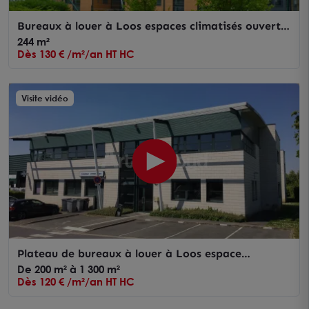
Bureaux à louer à Loos espaces climatisés ouverts
parkings extérieurs
244 m²
Dès 130 € /m²/an HT HC
Visite vidéo
Plateau de bureaux à louer à Loos espace
modulable et étage privatif
De 200 m² à 1 300 m²
Dès 120 € /m²/an HT HC