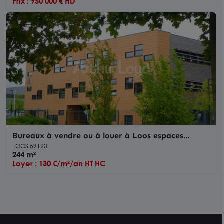
Prix : 950 000 € HD
Bureaux à vendre ou à louer à Loos espaces
climatisés et parking extérieur
LOOS 59120
244 m²
Loyer : 130 €/m²/an HT HC