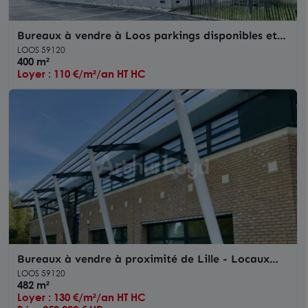
Bureaux à vendre à Loos parkings disponibles et
accès rapide à Lille
LOOS 59120
400 m²
Loyer : 110 €/m²/an HT HC
Bureaux à vendre à proximité de Lille - Locaux
ERP 5, accessibles et fonctionnels
LOOS 59120
482 m²
Loyer : 130 €/m²/an HT HC