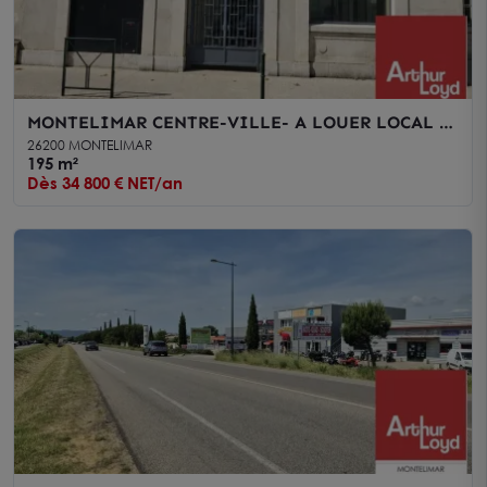
MONTELIMAR CENTRE-VILLE- A LOUER LOCAL À
USAGE DE BUREAUX DE 195 M2 - PROCHE
26200 MONTELIMAR
PARKING
195 m²
Dès 34 800 € NET/an