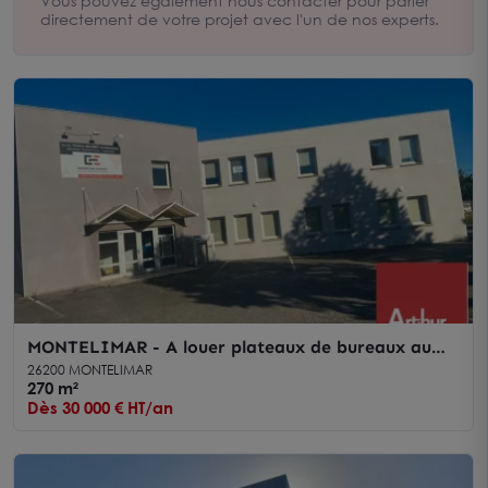
Vous pouvez également nous contacter pour parler
directement de votre projet avec l'un de nos experts.
MONTELIMAR - A louer plateaux de bureaux au
RDC d'environ 260 m2
26200 MONTELIMAR
270 m²
Dès 30 000 € HT/an