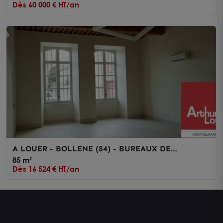
Dès 60 000 € HT/an
A LOUER - BOLLENE (84) - BUREAUX DE
STANDING D'ENVIRON 84 m2 DANS UNE HÔTEL
85 m²
PARTICULIER
Dès 16 524 € HT/an