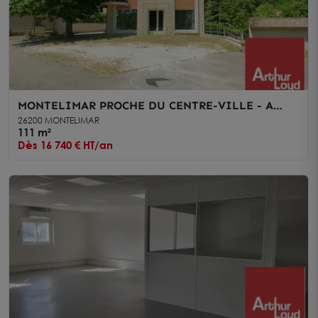
MONTELIMAR PROCHE DU CENTRE-VILLE - A
LOUER - BUREAUX EN RDC LUMINEUX AVEC
26200 MONTELIMAR
PARKING
111 m²
Dès 16 740 € HT/an