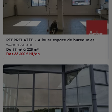
PIERRELATTE - A louer espace de bureaux et
d'atelier au RDC de 228 m2 divisible
26700 PIERRELATTE
De 99 m² à 228 m²
Dès 33 600 € HT/an