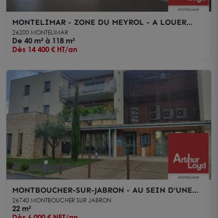
MONTELIMAR - ZONE DU MEYROL - A LOUER
PLATEAU DE BUREAUX DE 118 M2 DIVISIBLE
26200 MONTELIMAR
De 40 m² à 118 m²
Dès 14 400 € HT/an
MONTBOUCHER-SUR-JABRON - AU SEIN D'UNE
MAISON MÉDICALE - A LOUER - LOCAL
26740 MONTBOUCHER SUR JABRON
PROFESSIONNEL D'ENVIRON 21,70 m2 AU REZ-
22 m²
Dès 6 000 € NET/an
DE-CHAUSSÉE