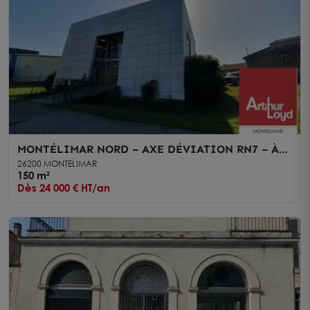
MONTÉLIMAR NORD – AXE DÉVIATION RN7 – À
LOUER BUREAUX AVEC ESPACE DE STOCKAGE DE
26200 MONTELIMAR
150 m² AVEC PARKING
150 m²
Dès 24 000 € HT/an