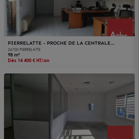
PIERRELATTE - PROCHE DE LA CENTRALE
NUCLÉAIRE DU TRICASTIN - A LOUER BUREAUX
26700 PIERRELATTE
AU 1ER ÉTAGE AVEC PARKING
98 m²
Dès 14 400 € HT/an