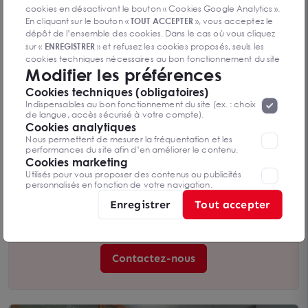
cookies en désactivant le bouton « Cookies Google Analytics ».
En cliquant sur le bouton «
TOUT ACCEPTER
», vous acceptez le
dépôt de l’ensemble des cookies. Dans le cas où vous cliquez
sur «
ENREGISTRER
» et refusez les cookies proposés, seuls les
cookies techniques nécessaires au bon fonctionnement du site
Modifier les préférences
seront déposés. Pour plus d’informations, vous pouvez consulter
«
Protection des données à caractère
la page
Cookies techniques (obligatoires)
personnel
».
Lorsque vous naviguez sur notre site internet, il
Indispensables au bon fonctionnement du site (ex. : choix
peut être amenée à déposer des cookies. Vous avez la
de langue, accès sécurisé à votre compte).
possibilité de désactiver les cookies, ces réglages ne seront
Cookies analytiques
MALATAVERNE - A LOUER PLATEAU DE BUREAUX
valables que sur le navigateur que vous utilisez actuellement
NEUFS AU PREMIER ETAGE AVEC PARKING
Nous permettent de mesurer la fréquentation et les
26780 MALATAVERNE
performances du site afin d’en améliorer le contenu.
110 m²
Cookies marketing
Dès 15 600 € HT/an
Utilisés pour vous proposer des contenus ou publicités
personnalisés en fonction de votre navigation.
Enregistrer
Tout accepter
Vous n’avez pas trouvé l’offre qui
vous convient ?
Contactez-nous