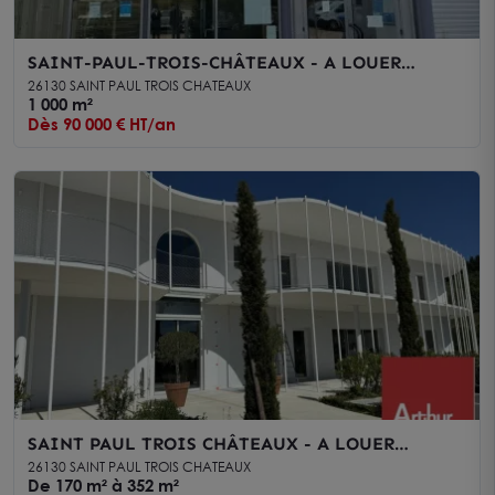
SAINT-PAUL-TROIS-CHÂTEAUX - A LOUER
BÂTIMENT INDÉPENDANT DE BUREAUX SUR
26130 SAINT PAUL TROIS CHATEAUX
DEUX NIVEAUX AVEC ATELIER
1 000 m²
Dès 90 000 € HT/an
SAINT PAUL TROIS CHÂTEAUX - A LOUER
PLATEAUX DE BUREAUX NEUFS DIVISIBLES
26130 SAINT PAUL TROIS CHATEAUX
AVEC PARKING
De 170 m² à 352 m²