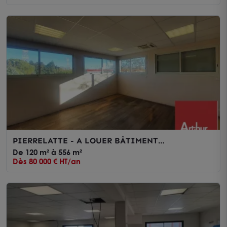
PIERRELATTE - A LOUER BÂTIMENT
INDÉPENDANT DE BUREAUX DIVISIBLES AVEC
De 120 m² à 556 m²
NOMBREUSES PLACES DE PARKING
Dès 80 000 € HT/an