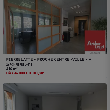
PIERRELATTE - PROCHE CENTRE -VILLE - A
LOUER BUREAUX EN RDC DE 240 M2 ENVIRON
26700 PIERRELATTE
240 m²
Dès 36 000 € HTHC/an