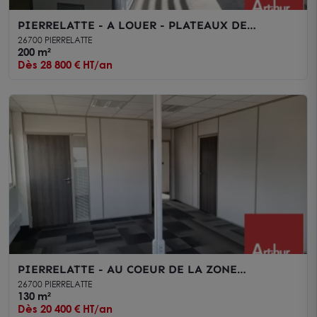
PIERRELATTE - A LOUER - PLATEAUX DE
BUREAUX EN ETAGE AVEC PARKING
26700 PIERRELATTE
200 m²
Dès 28 800 € HT/an
PIERRELATTE - AU COEUR DE LA ZONE
INDUSTRIELLE - A LOUER PLATEAU DE BUREAU
26700 PIERRELATTE
DE 130 m²
130 m²
Dès 20 400 € HT/an