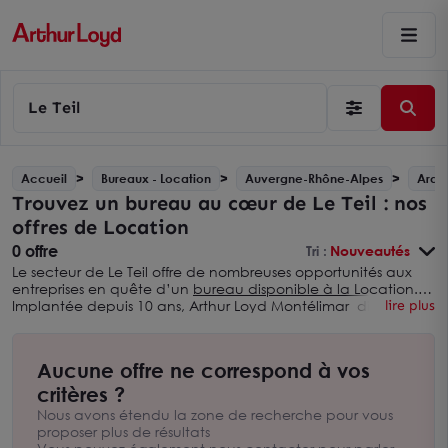
Le Teil
Accueil
Bureaux - Location
Auvergne-Rhône-Alpes
Ardè
Trouvez un bureau au cœur de Le Teil : nos
offres de Location
0 offre
Tri :
Nouveautés
Le secteur de Le Teil offre de nombreuses opportunités aux
entreprises en quête d’un
bureau disponible à la Location
.
Implantée depuis 10 ans, Arthur Loyd Montélimar dispose
lire plus
d’une connaissance approfondie du marché immobilier
local : nous mettons notre expertise au service de votre
société afin de trouver le bureau adapté à votre activité au
Aucune offre ne correspond à vos
sein de Le Teil. Premier réseau national de conseil en
immobilier d’entreprise, Arthur Loyd favorise le succès des
critères ?
entreprises de toute tailles en les aidant à réaliser leur projet
Nous avons étendu la zone de recherche pour vous
de Location, que ce soit dans le secteur de Le Teil ou sur
proposer plus de résultats
l’ensemble du sud Drôme-Ardèche.