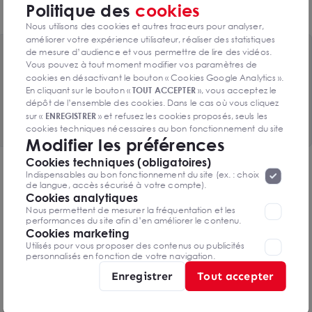
Politique des
cookies
5 places de parking privatives
Nous utilisons des cookies et autres traceurs pour analyser,
améliorer votre expérience utilisateur, réaliser des statistiques
de mesure d’audience et vous permettre de lire des vidéos.
Toutes les surfaces disponibles
Vous pouvez à tout moment modifier vos paramètres de
3 lots de 187m² disponibles
cookies en désactivant le bouton « Cookies Google Analytics ».
En cliquant sur le bouton «
TOUT ACCEPTER
», vous acceptez le
dépôt de l’ensemble des cookies. Dans le cas où vous cliquez
Voir le tableau complet
sur «
ENREGISTRER
» et refusez les cookies proposés, seuls les
cookies techniques nécessaires au bon fonctionnement du site
Modifier les préférences
seront déposés. Pour plus d’informations, vous pouvez consulter
«
Protection des données à caractère
la page
Cookies techniques (obligatoires)
personnel
».
Lorsque vous naviguez sur notre site internet, il
DPE & GES
Indispensables au bon fonctionnement du site (ex. : choix
peut être amenée à déposer des cookies. Vous avez la
de langue, accès sécurisé à votre compte).
Diagnostic de performance énergétique
possibilité de désactiver les cookies, ces réglages ne seront
Cookies analytiques
valables que sur le navigateur que vous utilisez actuellement
Nous permettent de mesurer la fréquentation et les
performances du site afin d’en améliorer le contenu.
Cookies marketing
Utilisés pour vous proposer des contenus ou publicités
personnalisés en fonction de votre navigation.
Diagnostics DPE en cours de réalisation
Enregistrer
Tout accepter