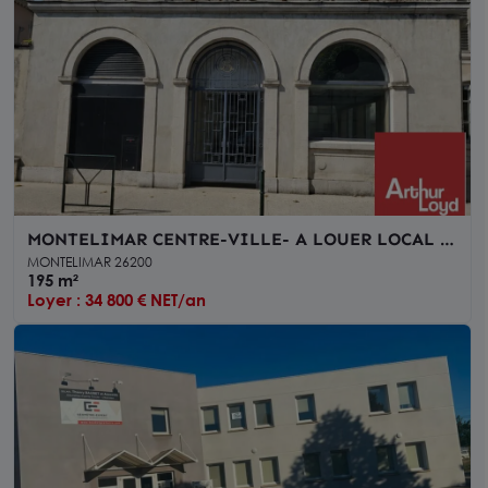
MONTELIMAR CENTRE-VILLE- A LOUER LOCAL À
USAGE DE BUREAUX DE 195 M2 - PROCHE
MONTELIMAR 26200
PARKING
195 m²
Loyer : 34 800 € NET/an