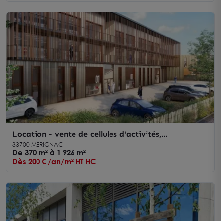
Location - vente de cellules d'activités,
commerciales et bureaux à Mérignac, divisibles à
33700 MERIGNAC
partir de 112 m²
De 370 m² à 1 926 m²
Dès 200 € /an/m² HT HC