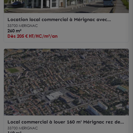
Location local commercial à Mérignac avec
visibilité et accès tramway immédiat
33700 MERIGNAC
260 m²
Dès 205 € HT/HC/m²/an
Local commercial à louer 160 m² Mérignac rez de
chaussée parking
33700 MERIGNAC