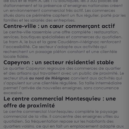
de bus et le tram A. Les 110 boutiques, les 3 500 places de
stationnement et la présence d’enseignes nationales créent
un environnement commercial très actif. Les commerces
situés dans ce périmètre captent un flux régulier, porté par les
familles et les salariés des entreprises.
Centre-ville : un cœur commerçant actif
Le centre-ville rassemble une offre complète : restauration,
services, boutiques spécialisées et commerces du quotidien.
Le tram A, le bus et la gare Caudéran–Mérignac renforcent
l’accessibilité. Ce secteur s’adapte aux activités qui
recherchent un passage piéton constant et une clientèle
locale fidèle.
Capeyron : un secteur résidentiel stable
Le quartier Capeyron regroupe des commerces de quartier
et des artisans qui travaillent avec un public de proximité. Le
secteur situé
au nord de Mérignac
convient aux activités qui
s’appuient sur une clientèle régulière. Sa taille intermédiaire
permet l’arrivée de nouvelles enseignes, sans concurrence
excessive.
Le centre commercial Montesquieu : une
offre de proximité
Le centre commercial Montesquieu complète le paysage
commercial de la ville. Il concentre des enseignes utiles au
quotidien. Sa fréquentation repose sur les habitants des
quartiers voisins, ce qui en fait un emplacement adapté aux