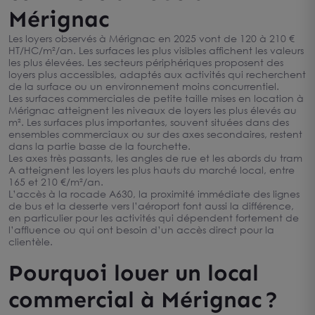
Mérignac
Les loyers observés à Mérignac en 2025 vont de 120 à 210 €
HT/HC/m²/an. Les surfaces les plus visibles affichent les valeurs
les plus élevées. Les secteurs périphériques proposent des
loyers plus accessibles, adaptés aux activités qui recherchent
de la surface ou un environnement moins concurrentiel.
Les surfaces commerciales de petite taille mises en location à
Mérignac atteignent les niveaux de loyers les plus élevés au
m². Les surfaces plus importantes, souvent situées dans des
ensembles commerciaux ou sur des axes secondaires, restent
dans la partie basse de la fourchette.
Les axes très passants, les angles de rue et les abords du tram
A atteignent les loyers les plus hauts du marché local, entre
165 et 210 €/m²/an.
L’accès à la rocade A630, la proximité immédiate des lignes
de bus et la desserte vers l’aéroport font aussi la différence,
en particulier pour les activités qui dépendent fortement de
l’affluence ou qui ont besoin d’un accès direct pour la
clientèle.
Pourquoi louer un local
commercial à Mérignac ?