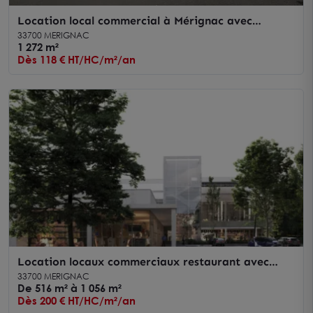
Location local commercial à Mérignac avec
visibilité sur un axe passant
33700 MERIGNAC
1 272 m²
Dès 118 € HT/HC/m²/an
Location locaux commerciaux restaurant avec
rooftop et terrasses à Mérignac
33700 MERIGNAC
De 516 m² à 1 056 m²
Dès 200 € HT/HC/m²/an