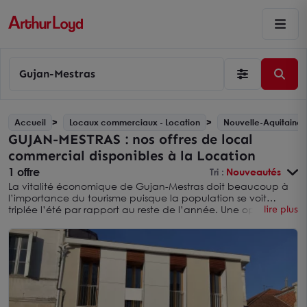
Gujan-Mestras
Accueil
Locaux commerciaux - Location
Nouvelle-Aquitaine
GUJAN-MESTRAS : nos offres de local
commercial disponibles à la Location
1 offre
Tri :
Nouveautés
La vitalité économique de Gujan-Mestras doit beaucoup à
l’importance du tourisme puisque la population se voit
triplée l’été par rapport au reste de l’année. Une opportunité
lire plus
de choix pour les sociétés qui souhaitent implanter leurs
locaux commerciaux et bénéficier en même temps de cette
importante clientèle potentielle saisonnière. Arthur Loyd
Bordeaux vous présente les offres de
locaux commerciaux
disponibles à la location
qui seraient susceptibles de
correspondre à vos besoins.