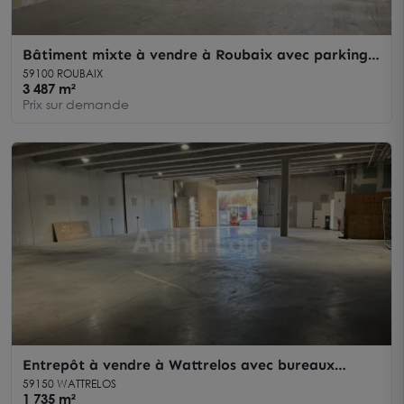
Bâtiment mixte à vendre à Roubaix avec parking
sécurisé et entrepôt
59100 ROUBAIX
3 487 m²
Prix sur demande
Entrepôt à vendre à Wattrelos avec bureaux
intégrés et accès Belgique
59150 WATTRELOS
1 735 m²