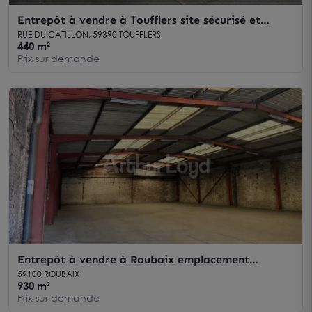
Entrepôt à vendre à Toufflers site sécurisé et
réserve foncière disponible
RUE DU CATILLON, 59390 TOUFFLERS
440 m²
Prix sur demande
Entrepôt à vendre à Roubaix emplacement
stratégique accessibilité optimale
59100 ROUBAIX
930 m²
Prix sur demande