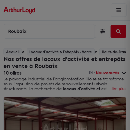
Roubaix
Accueil
Locaux d'activité & Entrepôts - Vente
Hauts-de-Franc
Nos offres de locaux d'activité et entrepôts
en vente à Roubaix
10 offres
Tri :
Nouveautés
Le paysage industriel de l'agglomération lilloise se transforme
sous l'impulsion de projets de renouvellement urbain
structurants. La recherche de
locaux d'activité et entrepôts en
lire plus
vente à Roubaix
s'inscrit dans cette dynamique de
reconversion de friches textiles et de développement de
parcs d'activités récents. Ce territoire du versant Nord-Est
bénéficie d'une situation géographique stratégique au sein
du département du
Nord
. Les zones d'activités historiques
côtoient désormais des programmes neufs adaptés aux
exigences logistiques contemporaines.