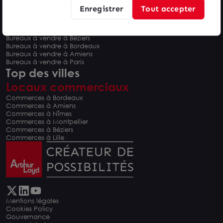
Enregistrer
Tout accepter
Bureaux à vendre
Bureaux à vendre à Montpellier
Bureaux à vendre à Nîmes
Bureaux à vendre à Béziers
Bureaux à vendre à Bordeaux
Bureaux à vendre à Amiens
Bureaux à vendre à Paris
Top des villes
Locaux commerciaux
Commerces à Bordeaux
Commerces à Amiens
Commerces à Nîmes
Commerces à Montpellier
Commerces à Béziers
Commerces à Lille
Mentions légales
Cookies Policy
Gouvernance