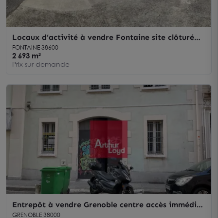
Locaux d’activité à vendre Fontaine site clôturé
accès multiples et état excellent
FONTAINE 38600
2 693 m²
Prix sur demande
Entrepôt à vendre Grenoble centre accès immédiat
aux transports en commun
GRENOBLE 38000