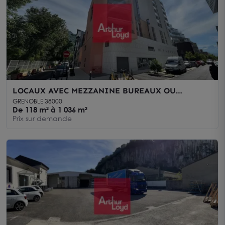
LOCAUX AVEC MEZZANINE BUREAUX OU
ACTIVITE A VENDRE PRESQU'ILE GRENOBLE
GRENOBLE 38000
De 118 m² à 1 036 m²
Prix sur demande