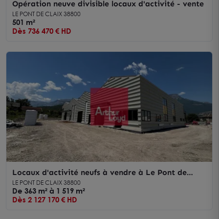
Opération neuve divisible locaux d'activité - vente
LE PONT DE CLAIX 38800
501 m²
Dès 736 470 € HD
Locaux d'activité neufs à vendre à Le Pont de
Claix divisibles dès 363 m²
LE PONT DE CLAIX 38800
De 363 m² à 1 519 m²
Dès 2 127 170 € HD