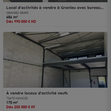
Local d'activités à vendre à Granieu avec bureaux
aménagés et parking privé
GRANIEU 38490
686 m²
Dès 990 000 € HD
À vendre locaux d'activité neufs
73470 NANCES
170 m²
Dès 255 000 € HT