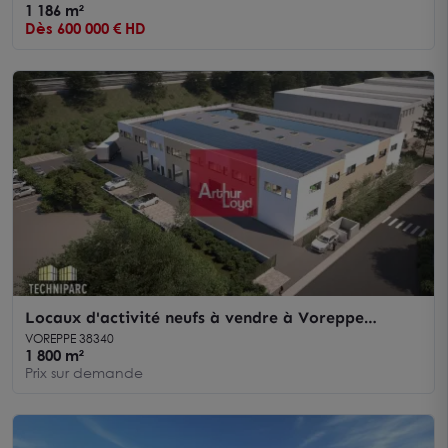
1 186 m²
Dès 600 000 € HD
Locaux d'activité neufs à vendre à Voreppe
divisibles et visibilité autoroute
VOREPPE 38340
1 800 m²
Prix sur demande