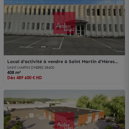
Local d'activité à vendre à Saint Martin d'Hères
408 m² dans parc fermé
SAINT MARTIN D'HERES 38400
408 m²
Dès 489 600 € HD