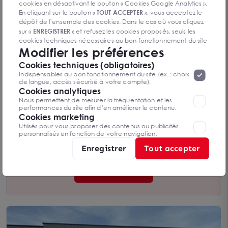
cookies en désactivant le bouton « Cookies Google Analytics ».
En cliquant sur le bouton «
TOUT ACCEPTER
», vous acceptez le
dépôt de l’ensemble des cookies. Dans le cas où vous cliquez
sur «
ENREGISTRER
» et refusez les cookies proposés, seuls les
cookies techniques nécessaires au bon fonctionnement du site
Modifier les préférences
seront déposés. Pour plus d’informations, vous pouvez consulter
«
Protection des données à caractère
la page
Cookies techniques (obligatoires)
personnel
».
Lorsque vous naviguez sur notre site internet, il
Locaux d activité à vendre à Saint-Quentin-sur-
Indispensables au bon fonctionnement du site (ex. : choix
peut être amenée à déposer des cookies. Vous avez la
de langue, accès sécurisé à votre compte).
Isere avec vaste terrain de 1 5 Ha
SAINT QUENTIN SUR ISERE 38210
possibilité de désactiver les cookies, ces réglages ne seront
Cookies analytiques
1 555 m²
valables que sur le navigateur que vous utilisez actuellement
Nous permettent de mesurer la fréquentation et les
Dès 2 310 000 € HD
performances du site afin d’en améliorer le contenu.
Cookies marketing
Utilisés pour vous proposer des contenus ou publicités
personnalisés en fonction de votre navigation.
Vous n’avez pas trouvé l’offre qui
Enregistrer
Tout accepter
vous convient ?
Contactez-nous