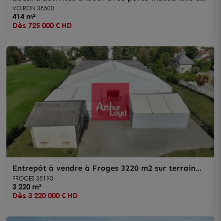
terrain à Voiron
VOIRON 38500
414 m²
Dès 725 000 € HD
Entrepôt à vendre à Froges 3220 m2 sur terrain
clos avec accès routier
FROGES 38190
3 220 m²
Dès 3 220 000 € HD