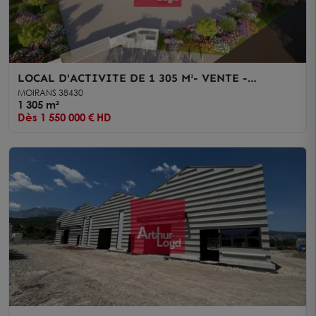
LOCAL D'ACTIVITE DE 1 305 M²- VENTE -
MOIRANS
MOIRANS 38430
1 305 m²
Dès 1 550 000 € HD