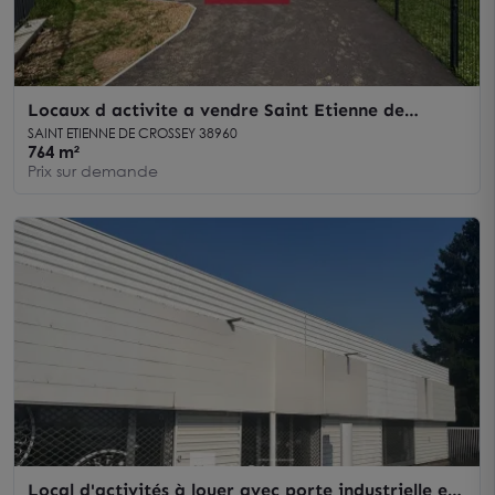
Locaux d activite a vendre Saint Etienne de
Crossey batiment rehabilite 764 m2
SAINT ETIENNE DE CROSSEY 38960
764 m²
Prix sur demande
Local d'activités à louer avec porte industrielle et