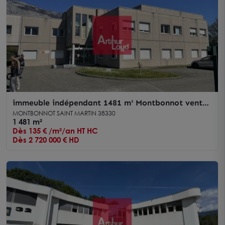
immeuble indépendant 1481 m² Montbonnot vente-
location
MONTBONNOT SAINT MARTIN 38330
1 481 m²
Dès 135 € /m²/an HT HC
Dès 2 720 000 € HD