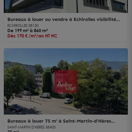
Bureaux à louer ou vendre à Echirolles visibilité
Rocade Sud 3388m²
ECHIROLLES 38130
De 199 m² à 860 m²
Dès 170 € /m²/an HT HC
Bureaux à louer 75 m² à Saint-Martin-d'Hères
proche commerces et loisirs
SAINT MARTIN D'HERES 38400