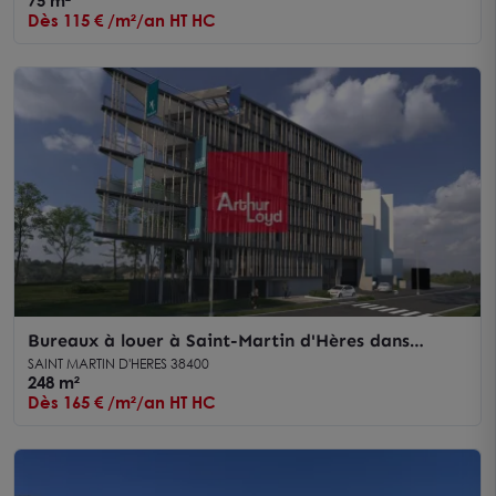
75 m²
Dès 115 € /m²/an HT HC
Bureaux à louer à Saint-Martin d'Hères dans
immeuble neuf haut de gamme
SAINT MARTIN D'HERES 38400
248 m²
Dès 165 € /m²/an HT HC