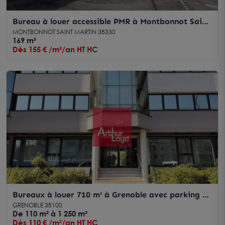
Bureau à louer accessible PMR à Montbonnot Saint
Martin
MONTBONNOT SAINT MARTIN 38330
169 m²
Dès 155 € /m²/an HT HC
Bureaux à louer 710 m² à Grenoble avec parking et
ascenseurs
GRENOBLE 38100
De 110 m² à 1 250 m²
Dès 110 € /m²/an HT HC