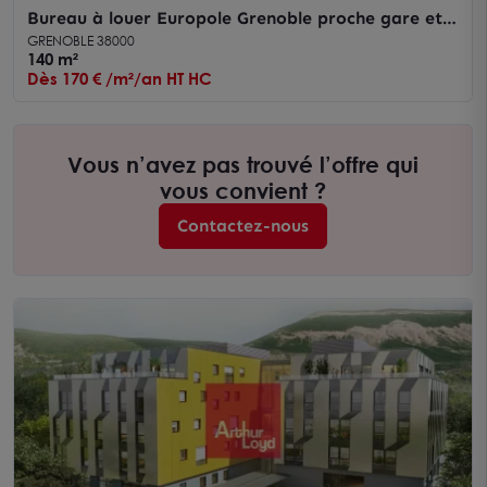
Bureau à louer Europole Grenoble proche gare et
services variés
GRENOBLE 38000
140 m²
Dès 170 € /m²/an HT HC
Vous n’avez pas trouvé l’offre qui
vous convient ?
Contactez-nous