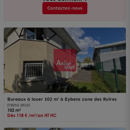
Contactez-nous
Bureaux à louer 102 m² à Eybens zone des Ruires
EYBENS 38320
102 m²
Dès 118 € /m²/an HT HC