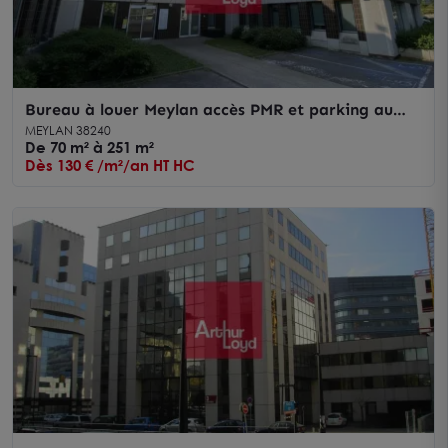
Bureau à louer Meylan accès PMR et parking au
sein de L'Horloge
MEYLAN 38240
De 70 m² à 251 m²
Dès 130 € /m²/an HT HC