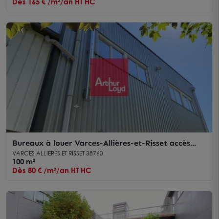
Dès 165 € /m²/an HT HC
Bureaux à louer Varces-Allières-et-Risset accès
direct autoroute A51
VARCES ALLIERES ET RISSET 38760
100 m²
Dès 80 € /m²/an HT HC