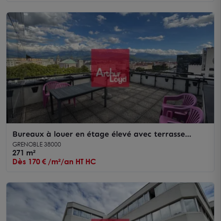
Bureaux à louer en étage élevé avec terrasse
Grenoble Europole
GRENOBLE 38000
271 m²
Dès 170 € /m²/an HT HC