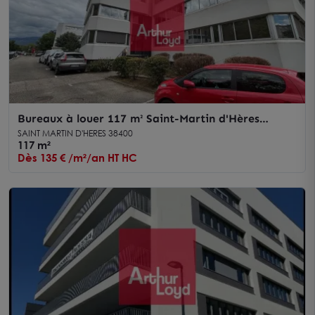
Bureaux à louer 117 m² Saint-Martin d'Hères
proche campus universitaire
SAINT MARTIN D'HERES 38400
117 m²
Dès 135 € /m²/an HT HC