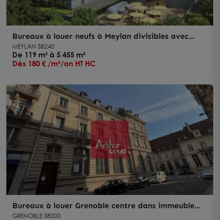
Bureaux à louer neufs à Meylan divisibles avec
grande terrasse
MEYLAN 38240
De 119 m² à 5 455 m²
Dès 180 € /m²/an HT HC
Bureaux à louer Grenoble centre dans immeuble
haussmannien avec parquet
GRENOBLE 38000