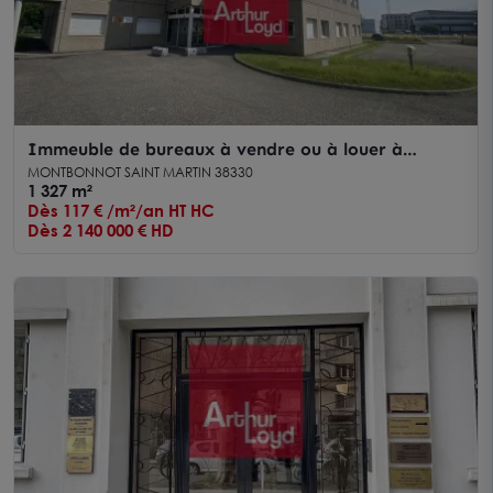
Immeuble de bureaux à vendre ou à louer à
Montbonnot parkings nombreux
MONTBONNOT SAINT MARTIN 38330
1 327 m²
Dès 117 € /m²/an HT HC
Dès 2 140 000 € HD