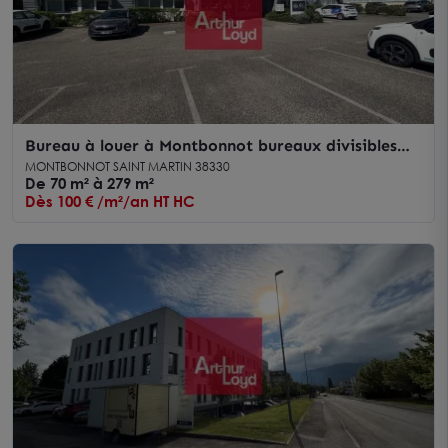
Bureau à louer à Montbonnot bureaux divisibles
parking disponible
MONTBONNOT SAINT MARTIN 38330
De 70 m² à 279 m²
Dès 100 € /m²/an HT HC