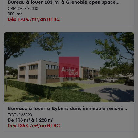
Bureau à louer 101 m² à Grenoble open space
lumineux parking inclus
GRENOBLE 38000
101 m²
Dès 170 € /m²/an HT HC
Bureaux à louer à Eybens dans immeuble rénové
avec parkings privatifs
EYBENS 38320
De 113 m² à 1 228 m²
Dès 135 € /m²/an HT HC