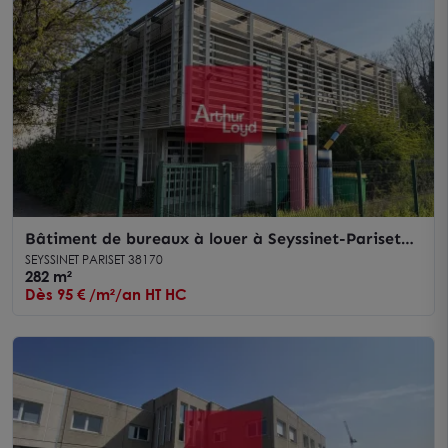
Bâtiment de bureaux à louer à Seyssinet-Pariset
avec parkings privatifs
SEYSSINET PARISET 38170
282 m²
Dès 95 € /m²/an HT HC