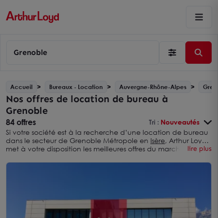
Grenoble
Accueil
Bureaux - Location
Auvergne-Rhône-Alpes
Gren
Nos offres de location de bureau à
Grenoble
84 offres
Tri :
Nouveautés
Si votre société est à la recherche d’une location de bureau
dans le secteur de Grenoble Métropole en
Isère
, Arthur Loyd
met à votre disposition les meilleures offres du marché. Nous
lire plus
vous permettons ainsi de découvrir toutes les opportunités
tertiaires à Grenoble. Spécialiste de l’immobilier professionnel
depuis plus de 20 ans, Arthur Loyd accompagne les sociétés,
quel que soit leur secteur d’activité, dans leur projet dans la
métropole grenobloise.