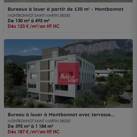
Bureaux à louer à partir de 130 m² - Montbonnot
MONTBONNOT SAINT MARTIN 38330
De 130 m² à 495 m²
Dès 123 € /m²/an HT HC
Bureau à louer à Montbonnot avec terrasse
commune de 100 m²
MONTBONNOT SAINT MARTIN 38330
De 395 m² à 1 184 m²
Dès 187 € /m²/an HT HC