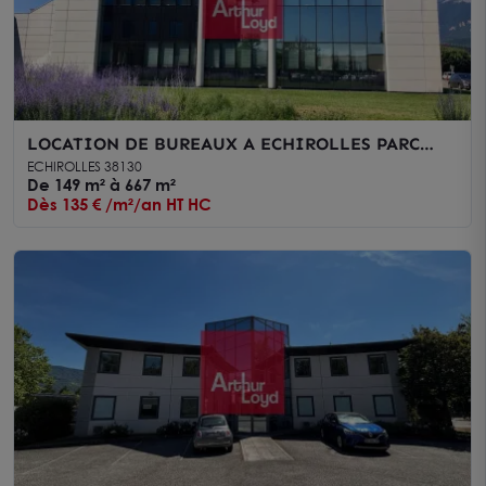
LOCATION DE BUREAUX A ECHIROLLES PARC
SUD GALAXIE AVEC PARKINGS
ECHIROLLES 38130
De 149 m² à 667 m²
Dès 135 € /m²/an HT HC