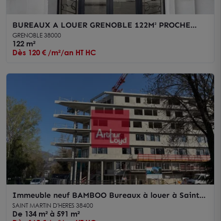
BUREAUX A LOUER GRENOBLE 122M² PROCHE
GRAND BOULEVARD
GRENOBLE 38000
122 m²
Dès 120 € /m²/an HT HC
Immeuble neuf BAMBOO Bureaux à louer à Saint
Martin d'Hères avec façade végétalisée
SAINT MARTIN D'HERES 38400
De 134 m² à 591 m²