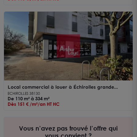
Local commercial à louer à Échirolles grande
vitrine et parkings inclus
ECHIROLLES 38130
De 110 m² à 334 m²
Dès 151 € /m²/an HT HC
Vous n’avez pas trouvé l’offre qui
vous convient ?