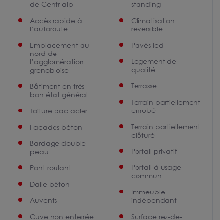
de Centr alp
standing
Accès rapide à
Climatisation
l’autoroute
réversible
Emplacement au
Pavés led
nord de
Logement de
l’agglomération
qualité
grenobloise
Terrasse
Bâtiment en très
bon état général
Terrain partiellement
enrobé
Toiture bac acier
Terrain partiellement
Façades béton
clôturé
Bardage double
Portail privatif
peau
Portail à usage
Pont roulant
commun
Dalle béton
Immeuble
Auvents
indépendant
Cuve non enterrée
Surface rez-de-