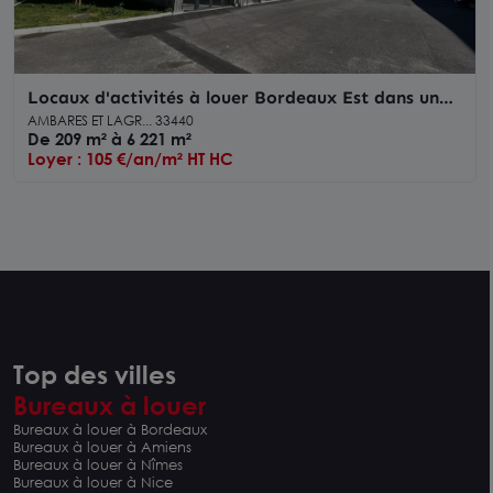
Locaux d'activités à louer Bordeaux Est dans un
parc sécurisé livré en 2024
AMBARES ET LAGR... 33440
De 209 m² à 6 221 m²
Loyer : 105 €/an/m² HT HC
Top des villes
Bureaux à louer
Bureaux à louer à Bordeaux
Bureaux à louer à Amiens
Bureaux à louer à Nîmes
Bureaux à louer à Nice