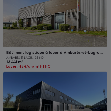
Bâtiment logistique à louer à Ambarès-et-Lagrave
avec 12 quais et 74 parkings
AMBARES ET LAGR... 33440
13 664 m²
Loyer : 65 €/an/m² HT HC