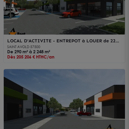
LOCAL D'ACTIVITE - ENTREPOT à LOUER de 2248
m²
SAINT AVOLD 57500
De 290 m² à 2 248 m²
Dès 205 206 € HTHC/an