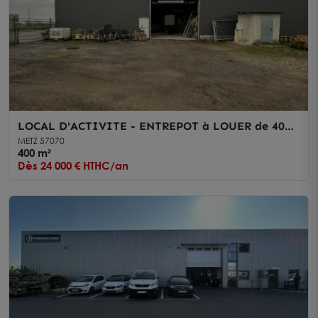
LOCAL D'ACTIVITE - ENTREPOT à LOUER de 400
m²
METZ 57070
400 m²
Dès 24 000 € HTHC/an