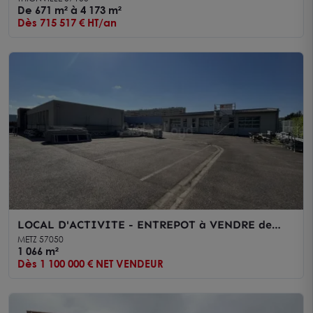
De 671 m² à 4 173 m²
Dès 715 517 € HT/an
LOCAL D'ACTIVITE - ENTREPOT à VENDRE de
1066 m²
METZ 57050
1 066 m²
Dès 1 100 000 € NET VENDEUR