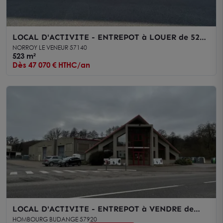
LOCAL D'ACTIVITE - ENTREPOT à LOUER de 523
m²
NORROY LE VENEUR 57140
523 m²
Dès 47 070 € HTHC/an
LOCAL D'ACTIVITE - ENTREPOT à VENDRE de
2147 m²
HOMBOURG BUDANGE 57920