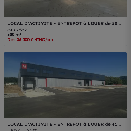
LOCAL D'ACTIVITE - ENTREPOT à LOUER de 500
m²
METZ 57070
500 m²
Dès 35 000 € HTHC/an
LOCAL D'ACTIVITE - ENTREPOT à LOUER de 4173
m²
THIONVILLE 57100