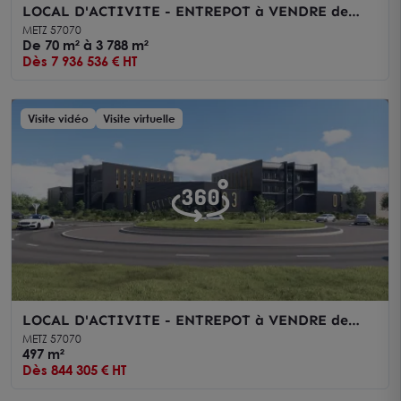
LOCAL D'ACTIVITE - ENTREPOT à VENDRE de
3788.34 m²
METZ 57070
De 70 m² à 3 788 m²
Dès 7 936 536 € HT
Visite vidéo
Visite virtuelle
LOCAL D'ACTIVITE - ENTREPOT à VENDRE de
496.65 m²
METZ 57070
497 m²
Dès 844 305 € HT