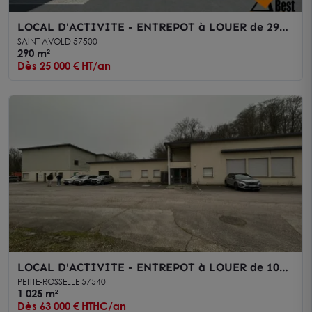
LOCAL D'ACTIVITE - ENTREPOT à LOUER de 290
m²
SAINT AVOLD 57500
290 m²
Dès 25 000 € HT/an
LOCAL D'ACTIVITE - ENTREPOT à LOUER de 1025
m²
PETITE-ROSSELLE 57540
1 025 m²
Dès 63 000 € HTHC/an