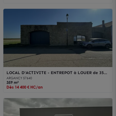
LOCAL D'ACTIVITE - ENTREPOT à LOUER de 359
m²
ARGANCY 57640
359 m²
Dès 14 400 € HC/an