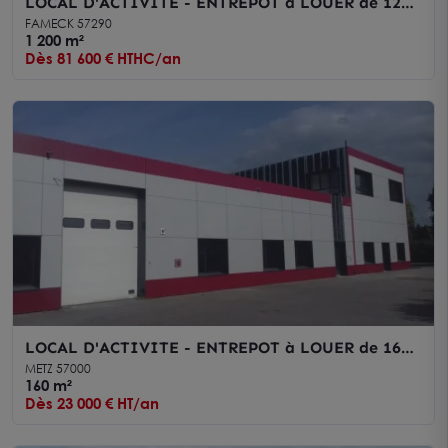
LOCAL D'ACTIVITE - ENTREPOT à LOUER de 1200
m²
FAMECK 57290
1 200 m²
Dès 81 600 € HTHC/an
LOCAL D'ACTIVITE - ENTREPOT à LOUER de 160
m²
METZ 57000
160 m²
Dès 23 000 € HT/an