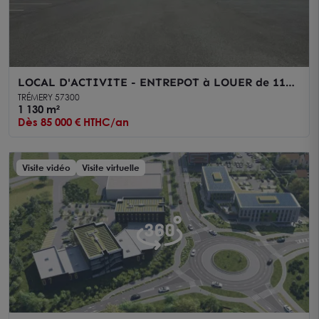
LOCAL D'ACTIVITE - ENTREPOT à LOUER de 1130
m²
TRÉMERY 57300
1 130 m²
Dès 85 000 € HTHC/an
Visite vidéo
Visite virtuelle