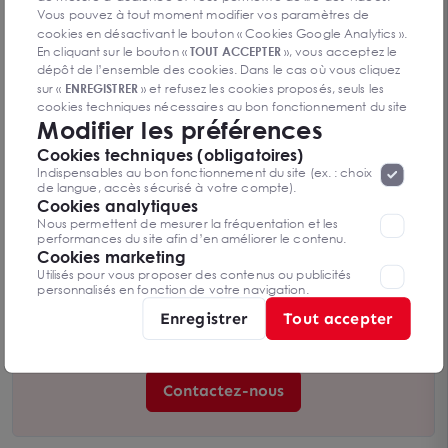
Vous pouvez à tout moment modifier vos paramètres de
cookies en désactivant le bouton « Cookies Google Analytics ».
En cliquant sur le bouton «
TOUT ACCEPTER
», vous acceptez le
dépôt de l’ensemble des cookies. Dans le cas où vous cliquez
sur «
ENREGISTRER
» et refusez les cookies proposés, seuls les
cookies techniques nécessaires au bon fonctionnement du site
Modifier les préférences
seront déposés. Pour plus d’informations, vous pouvez consulter
«
Protection des données à caractère
la page
Cookies techniques (obligatoires)
personnel
».
Lorsque vous naviguez sur notre site internet, il
Indispensables au bon fonctionnement du site (ex. : choix
peut être amenée à déposer des cookies. Vous avez la
de langue, accès sécurisé à votre compte).
Terrain à bâtir au coeur de SOYAUX
possibilité de désactiver les cookies, ces réglages ne seront
Cookies analytiques
agglomération Est d'ANGOULEME
valables que sur le navigateur que vous utilisez actuellement
16800 SOYAUX
Nous permettent de mesurer la fréquentation et les
9 824 m²
performances du site afin d’en améliorer le contenu.
Cookies marketing
Dès 1 000 000 € NET VENDEUR
Utilisés pour vous proposer des contenus ou publicités
personnalisés en fonction de votre navigation.
Enregistrer
Tout accepter
Vous n’avez pas trouvé l’offre qui
vous convient ?
Contactez-nous