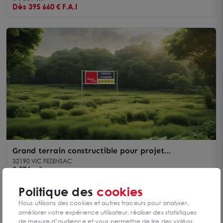
Dès 395 660 € F.A.I
Grand terrain constructible pour projet
professionnel Vic-Fezensac
32190 VIC FEZENSAC
9 574 m²
Dès 542 000 € F.A.I
Politique des
cookies
Nous utilisons des cookies et autres traceurs pour analyser,
améliorer votre expérience utilisateur, réaliser des statistiques
de mesure d’audience et vous permettre de lire des vidéos.