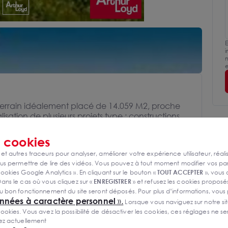
E
i
m
e
terrain idéalement placé de 14.059 M2, proche
isation de plusieurs projets type : constructions,
saires aux activités industrielles, artisanales,
s
cookies
 et autres traceurs pour analyser, améliorer votre expérience utilisateur, réali
s permettre de lire des vidéos. Vous pouvez à tout moment modifier vos p
ookies Google Analytics ». En cliquant sur le bouton «
TOUT ACCEPTER
», vous
ans le cas où vous cliquez sur «
ENREGISTRER
» et refusez les cookies proposés
ller
u bon fonctionnement du site seront déposés. Pour plus d’informations, vous
onnées à caractère personnel
».
Lorsque vous naviguez sur notre site
ies. Vous avez la possibilité de désactiver les cookies, ces réglages ne ser
sez actuellement