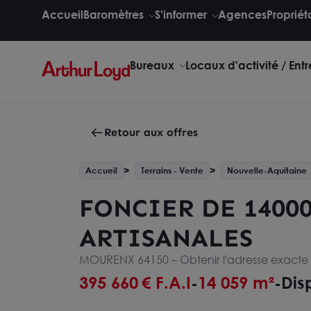
Accueil
Baromètres
S'informer
Agences
Propriét
Bureaux
Locaux d'activité / Ent
Retour aux offres
Accueil
Terrains - Vente
Nouvelle-Aquitaine
FONCIER DE 1400
ARTISANALES
MOURENX 64150 –
Obtenir l'adresse exacte
395 660
€ F.A.I
14 059 m²
Dis
-
-