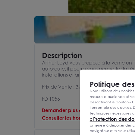
Description
Arthur Loyd vous propose à la vente un 
autoroute, il pourra vous permettre la réal
installations et aménagements liés et néces
Politique de
Prix de Vente : 395.660 Euros FAI
Nous utilisons des cookies
mesure d’audience et vou
FD 1056
désactivant le bouton « C
l’ensemble des cookies. D
Demander plus d'informations au consei
techniques nécessaires a
Consulter les honoraires
«
Protection des d
amenée à déposer des cook
navigateur que vous utili