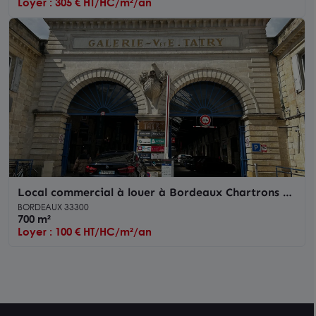
Loyer : 305 € HT/HC/m²/an
Local commercial à louer à Bordeaux Chartrons /
Ravezies surface de 720 m² en environnement
BORDEAUX 33300
mixte
700 m²
Loyer : 100 € HT/HC/m²/an