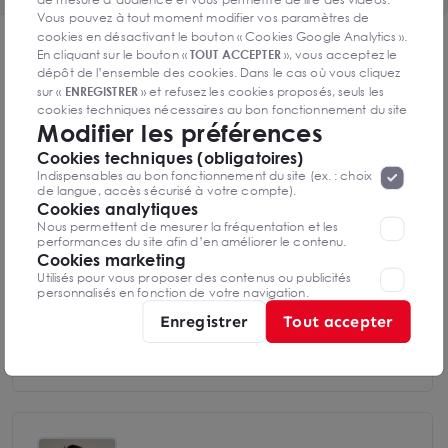
Vous pouvez à tout moment modifier vos paramètres de
cookies en désactivant le bouton « Cookies Google Analytics ».
DPE & GES
En cliquant sur le bouton «
TOUT ACCEPTER
», vous acceptez le
dépôt de l’ensemble des cookies. Dans le cas où vous cliquez
Diagnostic de performance énergétique
sur «
ENREGISTRER
» et refusez les cookies proposés, seuls les
cookies techniques nécessaires au bon fonctionnement du site
Modifier les préférences
seront déposés. Pour plus d’informations, vous pouvez consulter
«
Protection des données à caractère
la page
Cookies techniques (obligatoires)
personnel
».
Lorsque vous naviguez sur notre site internet, il
Indispensables au bon fonctionnement du site (ex. : choix
Diagnostics DPE en cours de réalisation
peut être amenée à déposer des cookies. Vous avez la
de langue, accès sécurisé à votre compte).
possibilité de désactiver les cookies, ces réglages ne seront
Cookies analytiques
valables que sur le navigateur que vous utilisez actuellement
Nous permettent de mesurer la fréquentation et les
performances du site afin d’en améliorer le contenu.
Indice d'émission de gaz à effet de serre
Cookies marketing
Utilisés pour vous proposer des contenus ou publicités
personnalisés en fonction de votre navigation.
Enregistrer
Tout accepter
Diagnostics GES en cours de réalisation