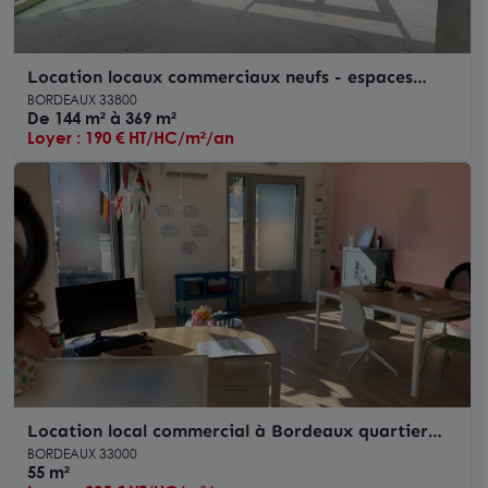
Location locaux commerciaux neufs - espaces
bruts - à Bordeaux
BORDEAUX 33800
De 144 m² à 369 m²
Loyer : 190 € HT/HC/m²/an
Location local commercial à Bordeaux quartier
Médoquine proximité Talence
BORDEAUX 33000
55 m²