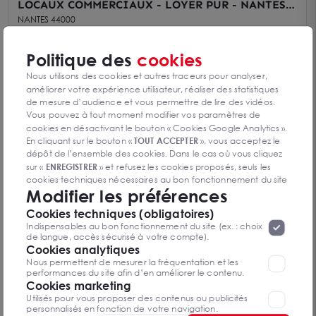
LOCAUX COMMERCIAUX - LOYER PUR - NANTES
CENTRE - TERRASSE
NANTES 44000
300 m²
Prix sur demande
Politique des
cookies
Nous utilisons des cookies et autres traceurs pour analyser,
améliorer votre expérience utilisateur, réaliser des statistiques
de mesure d’audience et vous permettre de lire des vidéos.
Vous pouvez à tout moment modifier vos paramètres de
cookies en désactivant le bouton « Cookies Google Analytics ».
En cliquant sur le bouton «
TOUT ACCEPTER
», vous acceptez le
dépôt de l’ensemble des cookies. Dans le cas où vous cliquez
sur «
ENREGISTRER
» et refusez les cookies proposés, seuls les
cookies techniques nécessaires au bon fonctionnement du site
Modifier les préférences
seront déposés. Pour plus d’informations, vous pouvez consulter
«
Protection des données à caractère
la page
Cookies techniques (obligatoires)
personnel
».
Lorsque vous naviguez sur notre site internet, il
Indispensables au bon fonctionnement du site (ex. : choix
peut être amenée à déposer des cookies. Vous avez la
de langue, accès sécurisé à votre compte).
LOYER PUR 47 m 2
possibilité de désactiver les cookies, ces réglages ne seront
Cookies analytiques
valables que sur le navigateur que vous utilisez actuellement
Nous permettent de mesurer la fréquentation et les
NANTES 44000
performances du site afin d’en améliorer le contenu.
47 m²
Cookies marketing
Prix sur demande
Utilisés pour vous proposer des contenus ou publicités
personnalisés en fonction de votre navigation.