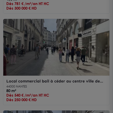
Dès 781 € /m²/an HT HC
Dès 300 000 € HD
Local commercial bail à céder au centre ville de
Nantes avec forte visibilité
44000 NANTES
80 m²
Dès 540 € /m²/an HT HC
Dès 250 000 € HD