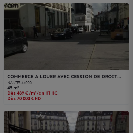
COMMERCE A LOUER AVEC CESSION DE DROIT
AU BAIL - NANTES
NANTES 44000
49 m²
Dès 489 € /m²/an HT HC
Dès 70 000 € HD