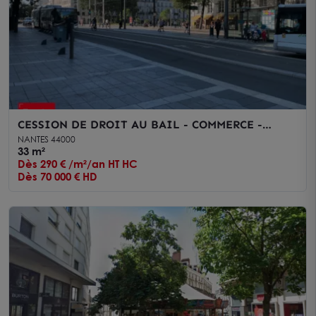
CESSION DE DROIT AU BAIL - COMMERCE -
NANTES - CENTRE VILLE - 30M2
NANTES 44000
33 m²
Dès 290 € /m²/an HT HC
Dès 70 000 € HD