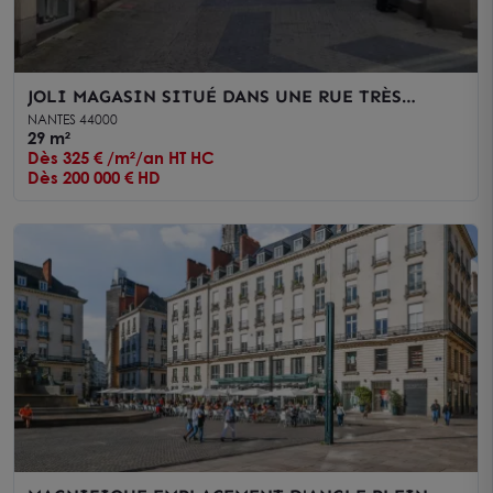
JOLI MAGASIN SITUÉ DANS UNE RUE TRÈS
COMMERÇANTE
NANTES 44000
29 m²
Dès 325 € /m²/an HT HC
Dès 200 000 € HD