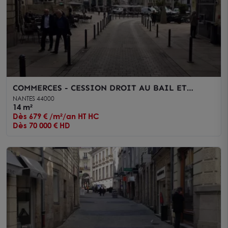
COMMERCES - CESSION DROIT AU BAIL ET
LOCATION - NANTES - RACINE
NANTES 44000
14 m²
Dès 679 € /m²/an HT HC
Dès 70 000 € HD