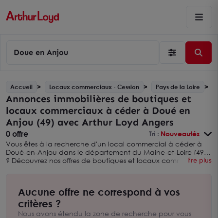
Doue en Anjou
Accueil
Locaux commerciaux - Cession
Pays de la Loire
Annonces immobilières de boutiques et
locaux commerciaux à céder à Doué en
Anjou (49) avec Arthur Loyd Angers
0 offre
Tri :
Nouveautés
Vous êtes à la recherche d'un local commercial à céder à
Doué-en-Anjou dans le département du Maine-et-Loire (49)
? Découvrez nos offres de boutiques et locaux commerciaux
lire plus
à céder sur ce secteur avec Arthur Loyd Angers. Vous pouvez
également élargir votre recherche en consultant nos
annonces immobilières de locaux commerciaux à céder dans
Aucune offre ne correspond à vos
le MAINE-ET-LOIRE
avec Arthur Loyd Angers. Nous sommes
une agence immobilière spécialisée dans l’immobilier pour
critères ?
les entreprises et les professionnels. Nous sommes à votre
Nous avons étendu la zone de recherche pour vous