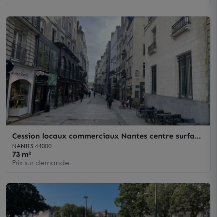
Cession locaux commerciaux Nantes centre surface
de vente et réserve
NANTES 44000
73 m²
Prix sur demande