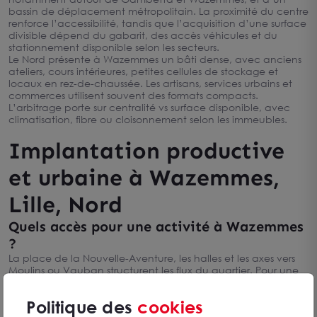
bassin de déplacement métropolitain. La proximité du centre
renforce l’accessibilité, tandis que l’acquisition d’une surface
divisible dépend du gabarit, des accès véhicules et du
stationnement disponible selon les secteurs.
Le Nord présente à Wazemmes un bâti dense, avec anciens
ateliers, cours intérieures, petites cellules de stockage et
locaux en rez-de-chaussée. Les artisans, services urbains et
commerces utilisent souvent des formats compacts.
L’arbitrage porte sur centralité vs surface disponible, avec
climatisation, fibre ou cloisonnement selon les immeubles.
Implantation productive
et urbaine à Wazemmes,
Lille, Nord
Quels accès pour une activité à Wazemmes
?
La place de la Nouvelle-Aventure, les halles et les axes vers
Moulins ou Vauban structurent les flux du quartier. Pour une
acquisition, les accès de plain-pied, la livraison et la quote-
part de charges pèsent autant que les transports. L’arbitrage
Politique des
cookies
parking vs métro reste fréquent dans ce secteur dense.