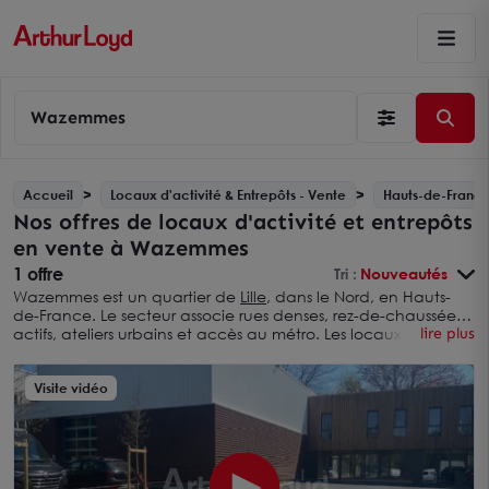
Wazemmes
Accueil
Locaux d'activité & Entrepôts - Vente
Hauts-de-Franc
Nos offres de locaux d'activité et entrepôts
en vente à Wazemmes
1 offre
Tri :
Nouveautés
Wazemmes est un quartier de
Lille
, dans le Nord, en Hauts-
de-France. Le secteur associe rues denses, rez-de-chaussée
actifs, ateliers urbains et accès au métro. Les locaux
lire plus
d'activité et entrepôts en vente à Wazemmes concernent
surtout des surfaces de proximité, avec acquisition de murs,
quote-part de charges et contraintes de livraison selon les
Visite vidéo
rues.