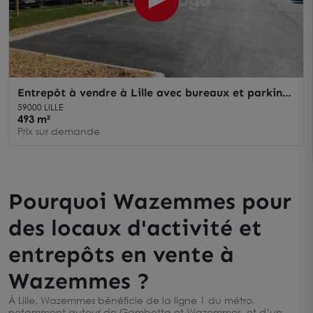
Entrepôt à vendre à Lille avec bureaux et parking
privatif
59000 LILLE
493 m²
Prix sur demande
Pourquoi Wazemmes pour
des locaux d'activité et
entrepôts en vente à
Wazemmes ?
À Lille, Wazemmes bénéficie de la ligne 1 du métro,
notamment autour de Gambetta et Wazemmes, et d’un