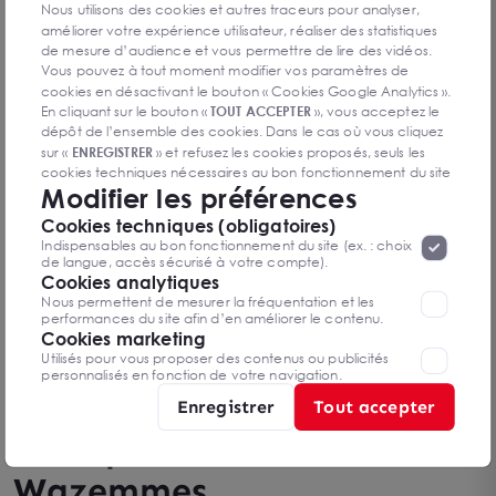
Locaux d'activité et entrepôts en vente à
Nous utilisons des cookies et autres traceurs pour analyser,
Wazemmes : quels formats ?
améliorer votre expérience utilisateur, réaliser des statistiques
de mesure d’audience et vous permettre de lire des vidéos.
Les formats observables relèvent davantage du local
Vous pouvez à tout moment modifier vos paramètres de
d’activité urbain que du grand entrepôt logistique. Les
cookies en désactivant le bouton « Cookies Google Analytics ».
surfaces varient selon les secteurs et la configuration. Une
vente peut concerner un atelier arrière, un stockage léger ou
En cliquant sur le bouton «
TOUT ACCEPTER
», vous acceptez le
un local mixte, avec ERP ou accessibilité PMR seulement
dépôt de l’ensemble des cookies. Dans le cas où vous cliquez
lorsque le bâti et l’usage l’imposent.
sur «
ENREGISTRER
» et refusez les cookies proposés, seuls les
Environnement économique du quartier
cookies techniques nécessaires au bon fonctionnement du site
Modifier les préférences
seront déposés. Pour plus d’informations, vous pouvez consulter
Wazemmes
«
Protection des données à caractère
la page
Wazemmes s’inscrit dans un environnement de commerces,
Cookies techniques (obligatoires)
personnel
».
Lorsque vous naviguez sur notre site internet, il
services de proximité, activités artisanales et immeubles
Indispensables au bon fonctionnement du site (ex. : choix
peut être amenée à déposer des cookies. Vous avez la
anciens. La comparaison avec Fives, Moulins ou Lomme
de langue, accès sécurisé à votre compte).
possibilité de désactiver les cookies, ces réglages ne seront
montre des gabarits souvent plus contraints. Pour une
Cookies analytiques
acquisition, l’analyse porte sur l’état du bâti, les prestations
valables que sur le navigateur que vous utilisez actuellement
Nous permettent de mesurer la fréquentation et les
techniques, la fibre et les charges de copropriété.
performances du site afin d’en améliorer le contenu.
Cookies marketing
Arthur Loyd, spécialiste
Utilisés pour vous proposer des contenus ou publicités
personnalisés en fonction de votre navigation.
des locaux d'activité et
Enregistrer
Tout accepter
entrepôts en vente à
Wazemmes