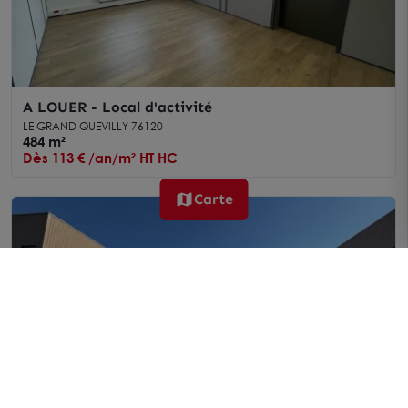
A LOUER - Local d'activité
LE GRAND QUEVILLY 76120
484 m²
Dès 113 € /an/m² HT HC
Carte