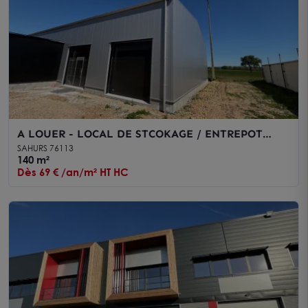
A LOUER - LOCAL DE STCOKAGE / ENTREPOT
d'env. 140 m2
SAHURS 76113
140 m²
Dès 69 € /an/m² HT HC