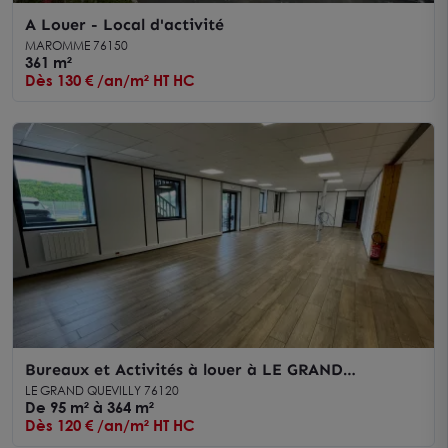
A Louer - Local d'activité
MAROMME 76150
361 m²
Dès 130 € /an/m² HT HC
Bureaux et Activités à louer à LE GRAND
QUEVILLY 76120
LE GRAND QUEVILLY 76120
De 95 m² à 364 m²
Dès 120 € /an/m² HT HC