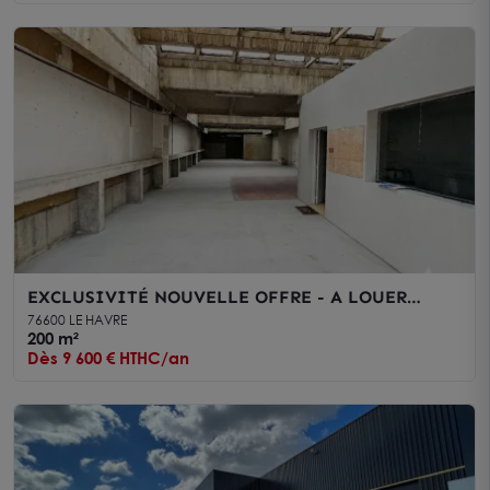
EXCLUSIVITÉ NOUVELLE OFFRE - A LOUER
LOCAUX D'ACTIVITÉ DE 200m2 ZONE
76600 LE HAVRE
INDUSTRIELLE ET PORTUAIRE DU HAVRE
200 m²
Dès 9 600 € HTHC/an