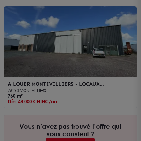
A LOUER MONTIVILLIERS - LOCAUX
D'ACTIVITÉS 760 m2 + TERRE PLEIN 800 m2
76290 MONTIVILLIERS
760 m²
Dès 48 000 € HTHC/an
Vous n’avez pas trouvé l’offre qui
vous convient ?