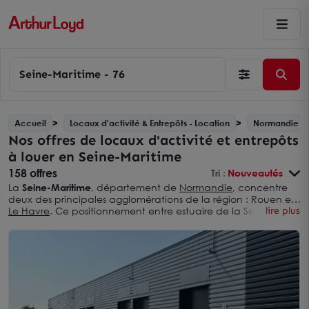
Seine-Maritime - 76
Accueil
Locaux d'activité & Entrepôts - Location
Normandie
Nos offres de locaux d'activité et entrepôts
à louer en Seine-Maritime
158 offres
Tri :
Nouveautés
La
Seine-Maritime
, département de
Normandie
, concentre
deux des principales agglomérations de la région :
Rouen
et
Le Havre
. Ce positionnement entre estuaire de la Seine et
lire plus
plateau du Pays de Caux en fait l'un des bassins d'activité les
plus denses du nord-ouest de la France. Les entreprises
industrielles, artisanales et logistiques qui recherchent des
locaux d'activité à louer en Seine-Maritime
trouvent une offre
répartie sur des zones d'activité établies, à proximité des axes
autoroutiers A13, A150 et A29.