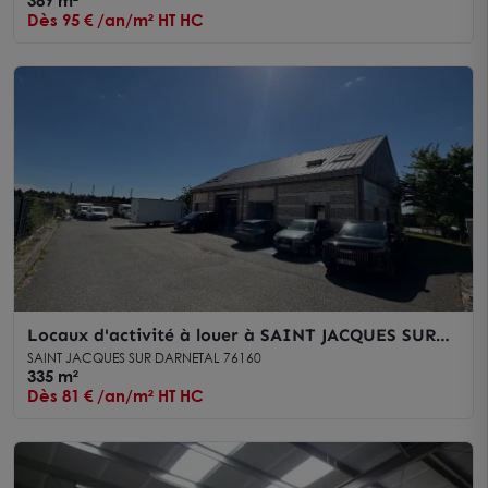
389 m²
Dès 95 € /an/m² HT HC
Locaux d'activité à louer à SAINT JACQUES SUR
DARNETAL 76160
SAINT JACQUES SUR DARNETAL 76160
335 m²
Dès 81 € /an/m² HT HC