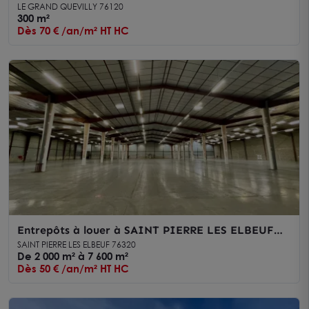
LE GRAND QUEVILLY 76120
300 m²
Dès 70 € /an/m² HT HC
Entrepôts à louer à SAINT PIERRE LES ELBEUF
76320
SAINT PIERRE LES ELBEUF 76320
De 2 000 m² à 7 600 m²
Dès 50 € /an/m² HT HC