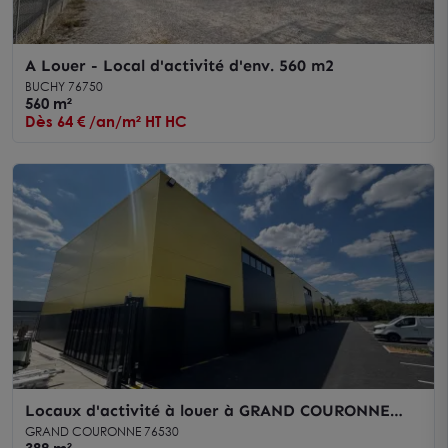
A Louer - Local d'activité d'env. 560 m2
BUCHY 76750
560 m²
Dès 64 € /an/m² HT HC
Locaux d'activité à louer à GRAND COURONNE
76530
GRAND COURONNE 76530