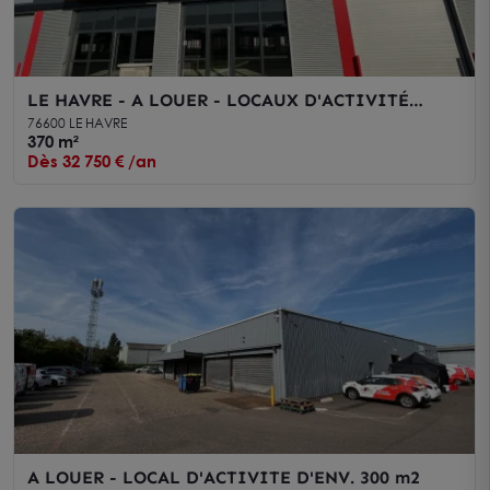
LE HAVRE - A LOUER - LOCAUX D'ACTIVITÉ
NEUFS - 370 m2 + 4 Parkings
76600 LE HAVRE
370 m²
Dès 32 750 € /an
A LOUER - LOCAL D'ACTIVITE D'ENV. 300 m2