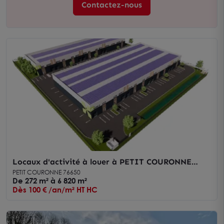
Contactez-nous
Locaux d'activité à louer à PETIT COURONNE
76650
PETIT COURONNE 76650
De 272 m² à 6 820 m²
Dès 100 € /an/m² HT HC