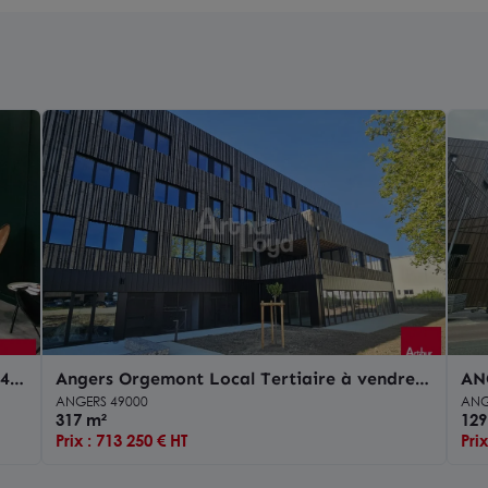
4
Angers Orgemont Local Tertiaire à vendre
ANG
de 317 m² avec terrasse
com
ANGERS 49000
ANG
317 m²
129
Prix : 713 250 € HT
Pri