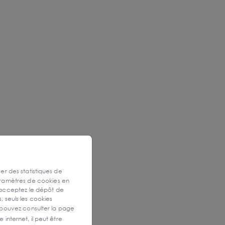
ser des statistiques de
aramètres de cookies en
 acceptez le dépôt de
, seuls les cookies
 pouvez consulter la page
 internet, il peut être