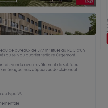
E
i
m
e
teau de bureaux de 599 m² situés au RDC d'un
s au sein du quartier tertiaire Orgemont.
onné : vendu avec revêtement de sol, faux-
res aménagés mais dépourvus de cloisons et
e de type W.
nnementale)