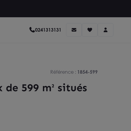
0241313131
Référence :
1854-599
 de 599 m² situés