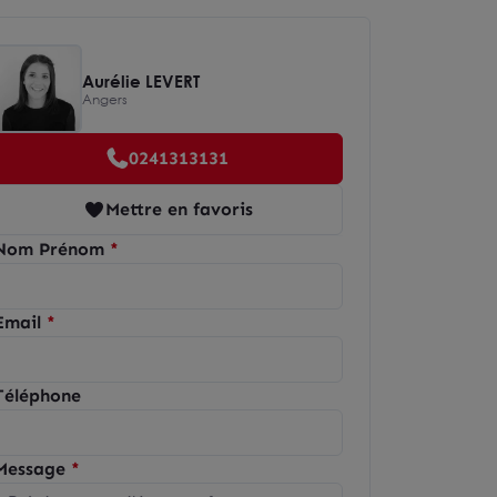
Aurélie LEVERT
Angers
0241313131
Mettre en favoris
Nom Prénom
Email
Téléphone
Message