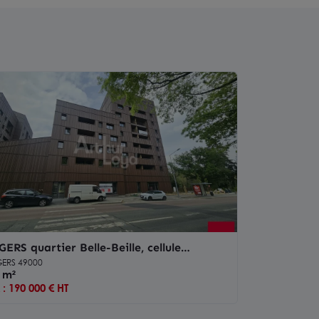
ERS quartier Belle-Beille, cellule
merciale de 128,50 m²
ERS 49000
 m²
x : 190 000 € HT