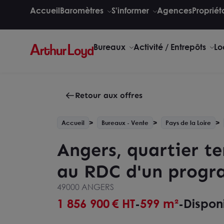
Accueil
Baromètres
S'informer
Agences
Propriét
Bureaux
Activité / Entrepôts
Lo
Retour aux offres
Accueil
Bureaux - Vente
Pays de la Loire
Angers, quartier t
au RDC d'un prog
49000 ANGERS
1 856 900
€ HT
599 m²
Dispon
-
-