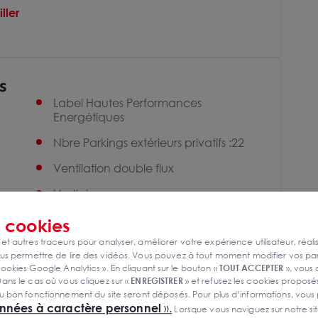
ller
s
Label Hautes Performances
Energétiques
Nbre Parkings extérieurs privatifs :22
Ventilation double flux
Vestiaires
s
cookies
l
 et autres traceurs pour analyser, améliorer votre expérience utilisateur, réali
s permettre de lire des vidéos. Vous pouvez à tout moment modifier vos p
ookies Google Analytics ». En cliquant sur le bouton «
TOUT ACCEPTER
», vous
ans le cas où vous cliquez sur «
ENREGISTRER
» et refusez les cookies proposés
u bon fonctionnement du site seront déposés. Pour plus d’informations, vous
onnées à caractère personnel
».
Lorsque vous naviguez sur notre site