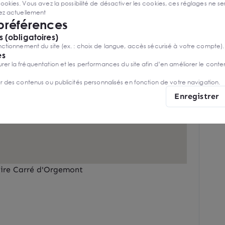
ies. Vous avez la possibilité de désactiver les cookies, ces réglages ne ser
sez actuellement
 préférences
 (obligatoires)
ctionnement du site (ex. : choix de langue, accès sécurisé à votre compte).
es
r la fréquentation et les performances du site afin d’en améliorer le conte
er des contenus ou publicités personnalisés en fonction de votre navigation.
Enregistrer
iaire Carré d'Orgemont