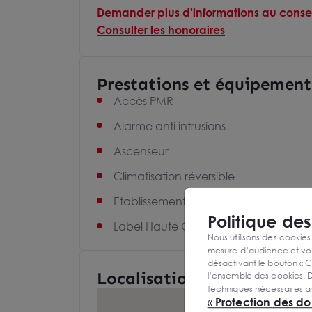
Demander plus d'informations au consei
Consulter les honoraires
Prestations et équipement
Accès PMR
Alarme anti intrusions
Ascenseur
Climatisation réversible
Etablissement recevant du public
Politique de
Label Haute Qualité Environnementa
Nous utilisons des cookies
mesure d’audience et vou
désactivant le bouton « C
Localisation et Transports
l’ensemble des cookies. D
techniques nécessaires a
«
Protection des d