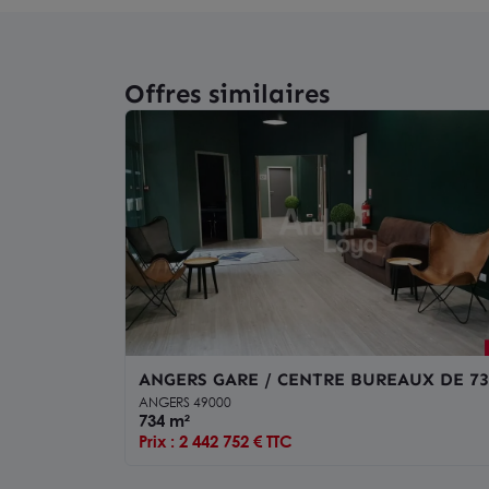
Offres similaires
ANGERS GARE / CENTRE BUREAUX DE 73
M² A VENDRE
ANGERS 49000
734 m²
Prix : 2 442 752 € TTC