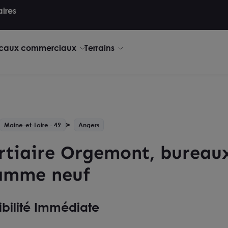
aires
caux commerciaux
Terrains
Maine-et-Loire - 49
Angers
ertiaire Orgemont, bureaux
ramme neuf
ibilité Immédiate