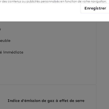
er des contenus ou publicités personnalisés en fonction de votre navigation.
Enregistrer
s
meuble
té immédiate
Indice d'émission de gaz à effet de serre