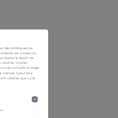
ser des statistiques de
aramètres de cookies en
 acceptez le dépôt de
, seuls les cookies
 pouvez consulter la page
 internet, il peut être
ont valables que sur le
nu.