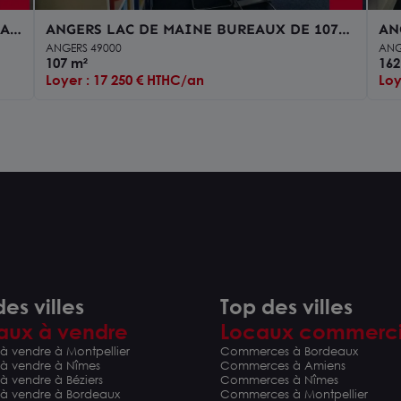
 AU
ANGERS LAC DE MAINE BUREAUX DE 107
AN
m² A LOUER
16
ANGERS 49000
ANG
107 m²
162
Loyer : 17 250 € HTHC/an
Loy
es villes
Top des villes
aux à vendre
Locaux commerc
à vendre à Montpellier
Commerces à Bordeaux
 à vendre à Nîmes
Commerces à Amiens
à vendre à Béziers
Commerces à Nîmes
 à vendre à Bordeaux
Commerces à Montpellier