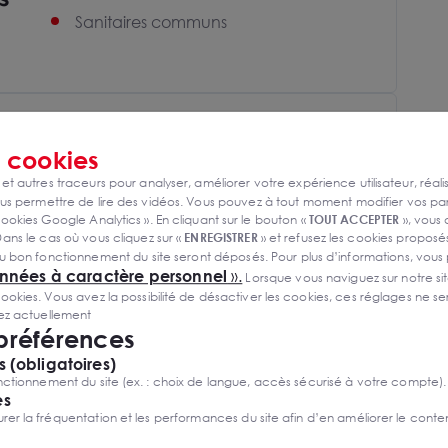
Sanitaires communs
s
cookies
 et autres traceurs pour analyser, améliorer votre expérience utilisateur, réali
s permettre de lire des vidéos. Vous pouvez à tout moment modifier vos p
ookies Google Analytics ». En cliquant sur le bouton «
TOUT ACCEPTER
», vous
ans le cas où vous cliquez sur «
ENREGISTRER
» et refusez les cookies proposés
u bon fonctionnement du site seront déposés. Pour plus d’informations, vous
onnées à caractère personnel
».
Lorsque vous naviguez sur notre site
ies. Vous avez la possibilité de désactiver les cookies, ces réglages ne ser
sez actuellement
 préférences
 (obligatoires)
ctionnement du site (ex. : choix de langue, accès sécurisé à votre compte).
es
r la fréquentation et les performances du site afin d’en améliorer le conte