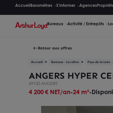
Accueil
Baromètres
S'informer
Agences
Propriét
Bureaux
Activité / Entrepôts
Lo
Retour aux offres
Accueil
Bureaux - Location
Pays de la Loire
ANGERS HYPER CE
49100 ANGERS
4 200
€ NET/an
24 m²
Disponi
-
-