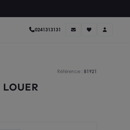
0241313131
Référence :
B1921
A LOUER