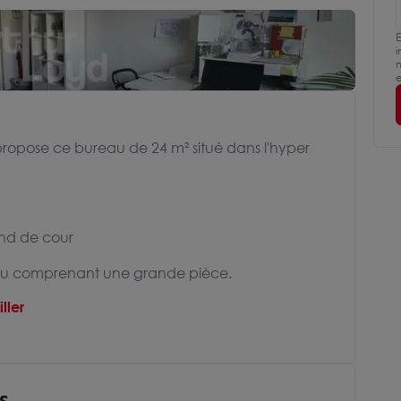
E
i
m
e
ropose ce bureau de 24 m² situé dans l'hyper
ond de cour
eau comprenant une grande pièce.
ller
s