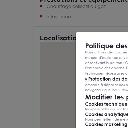
Chauffage collectif au gaz
Interphone
Localisation et Transports
Politique de
Nous utilisons des cookies
mesure d’audience et vou
désactivant le bouton « C
l’ensemble des cookies. D
techniques nécessaires a
«
Protection des d
amenée à déposer des cook
navigateur que vous utili
Modifier les
Cookies techniques
Indispensables au bon fon
Cookies analytiqu
Nous permettent de mesure
Cookies marketing