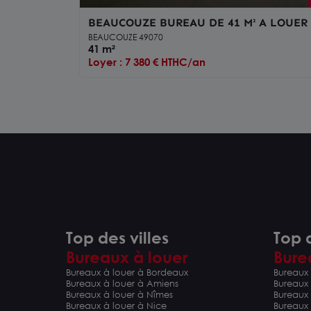
BEAUCOUZE BUREAU DE 41 M² A LOUER
SEIN D'UN PROGRAMME NEUF
BEAUCOUZE 49070
41 m²
Loyer : 7 380 € HTHC/an
Top des villes
Top d
Bureaux à louer
Bure
Bureaux à louer à Bordeaux
Bureaux 
Bureaux à louer à Amiens
Bureaux
Bureaux à louer à Nîmes
Bureaux 
Bureaux à louer à Nice
Bureaux