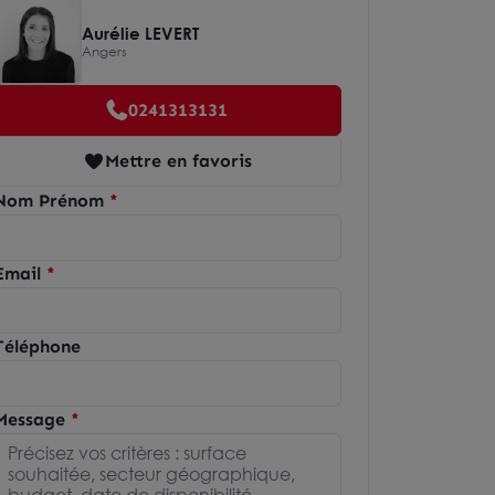
Aurélie LEVERT
Angers
0241313131
Mettre en favoris
Nom Prénom
Email
Téléphone
Message