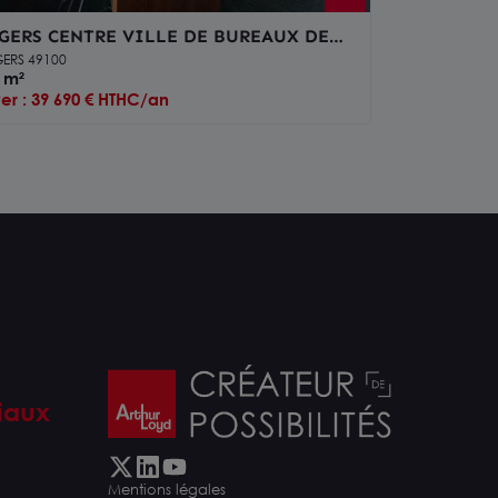
GERS CENTRE VILLE DE BUREAUX DE
2 M² A LOUER
ERS 49100
 m²
er : 39 690 € HTHC/an
iaux
Mentions légales